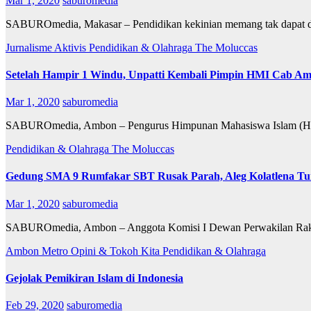
Mar 1, 2020
saburomedia
SABUROmedia, Makasar – Pendidikan kekinian memang tak dapat dite
Jurnalisme Aktivis
Pendidikan & Olahraga
The Moluccas
Setelah Hampir 1 Windu, Unpatti Kembali Pimpin HMI Cab A
Mar 1, 2020
saburomedia
SABUROmedia, Ambon – Pengurus Himpunan Mahasiswa Islam (HMI
Pendidikan & Olahraga
The Moluccas
Gedung SMA 9 Rumfakar SBT Rusak Parah, Aleg Kolatlena Tur
Mar 1, 2020
saburomedia
SABUROmedia, Ambon – Anggota Komisi I Dewan Perwakilan Rakyat
Ambon Metro
Opini & Tokoh Kita
Pendidikan & Olahraga
Gejolak Pemikiran Islam di Indonesia
Feb 29, 2020
saburomedia