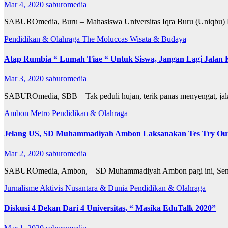
Mar 4, 2020
saburomedia
SABUROmedia, Buru – Mahasiswa Universitas Iqra Buru (Uniqbu) K
Pendidikan & Olahraga
The Moluccas
Wisata & Budaya
Atap Rumbia “ Lumah Tiae “ Untuk Siswa, Jangan Lagi Jalan 
Mar 3, 2020
saburomedia
SABUROmedia, SBB – Tak peduli hujan, terik panas menyengat, jalan
Ambon Metro
Pendidikan & Olahraga
Jelang US, SD Muhammadiyah Ambon Laksanakan Tes Try Out
Mar 2, 2020
saburomedia
SABUROmedia, Ambon, – SD Muhammadiyah Ambon pagi ini, Senin 0
Jurnalisme Aktivis
Nusantara & Dunia
Pendidikan & Olahraga
Diskusi 4 Dekan Dari 4 Universitas, “ Masika EduTalk 2020”