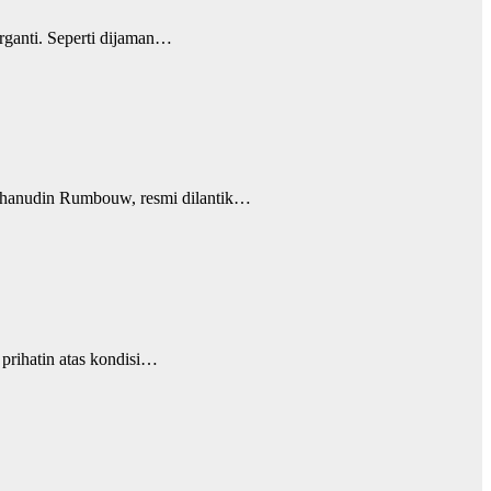
ganti. Seperti dijaman…
anudin Rumbouw, resmi dilantik…
rihatin atas kondisi…