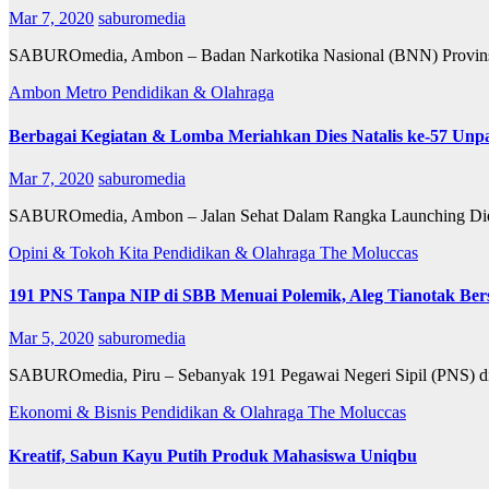
Mar 7, 2020
saburomedia
SABUROmedia, Ambon – Badan Narkotika Nasional (BNN) Provinsi M
Ambon Metro
Pendidikan & Olahraga
Berbagai Kegiatan & Lomba Meriahkan Dies Natalis ke-57 Unpa
Mar 7, 2020
saburomedia
SABUROmedia, Ambon – Jalan Sehat Dalam Rangka Launching Dies N
Opini & Tokoh Kita
Pendidikan & Olahraga
The Moluccas
191 PNS Tanpa NIP di SBB Menuai Polemik, Aleg Tianotak Ber
Mar 5, 2020
saburomedia
SABUROmedia, Piru – Sebanyak 191 Pegawai Negeri Sipil (PNS) di 
Ekonomi & Bisnis
Pendidikan & Olahraga
The Moluccas
Kreatif, Sabun Kayu Putih Produk Mahasiswa Uniqbu