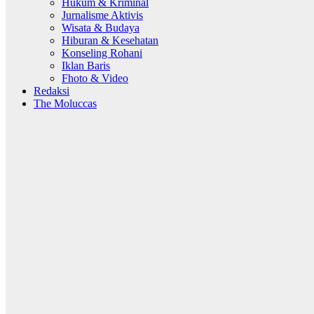
Hukum & Kriminal
Jurnalisme Aktivis
Wisata & Budaya
Hiburan & Kesehatan
Konseling Rohani
Iklan Baris
Fhoto & Video
Redaksi
The Moluccas