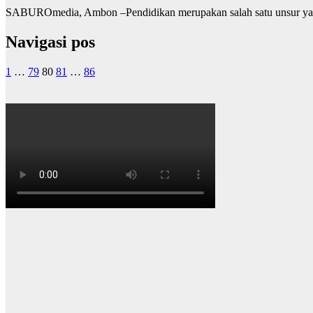
SABUROmedia, Ambon –Pendidikan merupakan salah satu unsur yang 
Navigasi pos
1
…
79
80
81
…
86