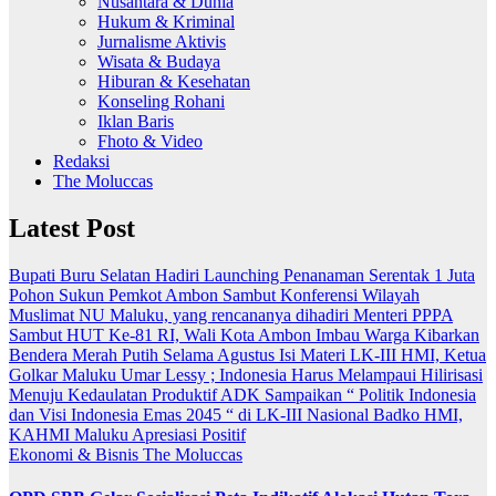
Nusantara & Dunia
Hukum & Kriminal
Jurnalisme Aktivis
Wisata & Budaya
Hiburan & Kesehatan
Konseling Rohani
Iklan Baris
Fhoto & Video
Redaksi
The Moluccas
Latest Post
Bupati Buru Selatan Hadiri Launching Penanaman Serentak 1 Juta
Pohon Sukun
Pemkot Ambon Sambut Konferensi Wilayah
Muslimat NU Maluku, yang rencananya dihadiri Menteri PPPA
Sambut HUT Ke-81 RI, Wali Kota Ambon Imbau Warga Kibarkan
Bendera Merah Putih Selama Agustus
Isi Materi LK-III HMI, Ketua
Golkar Maluku Umar Lessy ; Indonesia Harus Melampaui Hilirisasi
Menuju Kedaulatan Produktif
ADK Sampaikan “ Politik Indonesia
dan Visi Indonesia Emas 2045 “ di LK-III Nasional Badko HMI,
KAHMI Maluku Apresiasi Positif
Ekonomi & Bisnis
The Moluccas