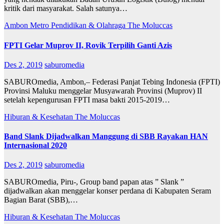
kritik dari masyarakat. Salah satunya…
Ambon Metro
Pendidikan & Olahraga
The Moluccas
FPTI Gelar Muprov II, Rovik Terpilih Ganti Azis
Des 2, 2019
saburomedia
SABUROmedia, Ambon,– Federasi Panjat Tebing Indonesia (FPTI)
Provinsi Maluku menggelar Musyawarah Provinsi (Muprov) II
setelah kepengurusan FPTI masa bakti 2015-2019…
Hiburan & Kesehatan
The Moluccas
Band Slank Dijadwalkan Manggung di SBB Rayakan HAN
Internasional 2020
Des 2, 2019
saburomedia
SABUROmedia, Piru-, Group band papan atas ” Slank ”
dijadwalkan akan menggelar konser perdana di Kabupaten Seram
Bagian Barat (SBB),…
Hiburan & Kesehatan
The Moluccas