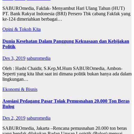
SABUROmedia, Fakfak- Menyambut Hari Ulang Tahun (HUT)
PT. Bank Rakyat Indonesia (BRI) Persero Tbk cabang Fakfak yang
ke-124 dimeriahkan berbagai…
Opini & Tokoh Kita
Dunia Kesehatan Dalam Panggung Kekuasaan dan Kebijakan
Politik
Des 3, 2019
saburomedia
Oleh : Hasbi Chaidir, S.Kep,M.Hum SABUROmedia, Ambon-
Seperti yang kita lihat saat ini dimana politik bukan hanya ada dalam
lingkungan…
Ekonomi & Bisnis
Asosiasi Pedagang Pasar Tolak Pemusnahan 20.000 Ton Beras
Bulog
Des 2, 2019
saburomedia
SABUROmedia, Jakarta –Rencana pemusnahan 20.000 ton beras
yang hendak dilakukan Badan Urusan Logistik (Bulog) menuai