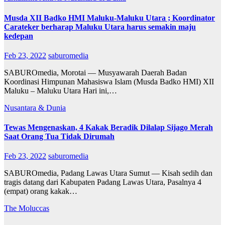
Musda XII Badko HMI Maluku-Maluku Utara ; Koordinator
Carateker berharap Maluku Utara harus semakin maju
kedepan
Feb 23, 2022
saburomedia
SABUROmedia, Morotai — Musyawarah Daerah Badan
Koordinasi Himpunan Mahasiswa Islam (Musda Badko HMI) XII
Maluku – Maluku Utara Hari ini,…
Nusantara & Dunia
Tewas Mengenaskan, 4 Kakak Beradik Dilalap Sijago Merah
Saat Orang Tua Tidak Dirumah
Feb 23, 2022
saburomedia
SABUROmedia, Padang Lawas Utara Sumut — Kisah sedih dan
tragis datang dari Kabupaten Padang Lawas Utara, Pasalnya 4
(empat) orang kakak…
The Moluccas