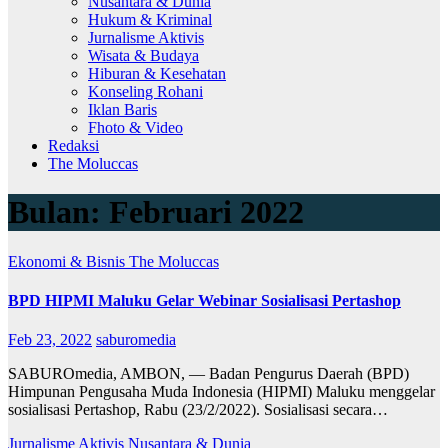
Nusantara & Dunia
Hukum & Kriminal
Jurnalisme Aktivis
Wisata & Budaya
Hiburan & Kesehatan
Konseling Rohani
Iklan Baris
Fhoto & Video
Redaksi
The Moluccas
Bulan:
Februari 2022
Ekonomi & Bisnis
The Moluccas
BPD HIPMI Maluku Gelar Webinar Sosialisasi Pertashop
Feb 23, 2022
saburomedia
SABUROmedia, AMBON, — Badan Pengurus Daerah (BPD)
Himpunan Pengusaha Muda Indonesia (HIPMI) Maluku menggelar
sosialisasi Pertashop, Rabu (23/2/2022). Sosialisasi secara…
Jurnalisme Aktivis
Nusantara & Dunia