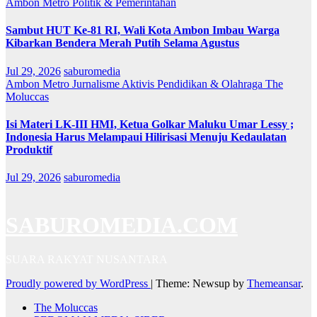
Ambon Metro
Politik & Pemerintahan
Sambut HUT Ke-81 RI, Wali Kota Ambon Imbau Warga
Kibarkan Bendera Merah Putih Selama Agustus
Jul 29, 2026
saburomedia
Ambon Metro
Jurnalisme Aktivis
Pendidikan & Olahraga
The
Moluccas
Isi Materi LK-III HMI, Ketua Golkar Maluku Umar Lessy ;
Indonesia Harus Melampaui Hilirisasi Menuju Kedaulatan
Produktif
Jul 29, 2026
saburomedia
SABUROMEDIA.COM
SUARA RAKYAT NUSANTARA
Proudly powered by WordPress
|
Theme: Newsup by
Themeansar
.
The Moluccas