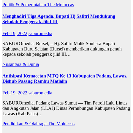
Politik & Pemerintahan
The Moluccas
Menghadiri Tiga Agenda, Bupati Hj Safitri Mendukung
Sekolah Penggerak Jilid III
Feb 19, 2022
saburomedia
SABUROmedia. Bursel, – Hj. Safitri Malik Soulissa Bupati
Kabupaten Buru Selatan (Bursel) memberikan dukungan penuh
kepada sekolah penggerak jilid III…
Nusantara & Dunia
Antisipasi Kemacetan MTQ Ke 13 Kabupaten Padang Lawas,
Dishub Pasang Rambu Matlalin
Feb 19, 2022
saburomedia
SABUROmedia, Padang Lawas Sumut — Tim Patroli Lalu Lintas
dan Angkutan Jalan (LLAJ) Dinas Perhubungan Kabupaten Padang
Lawas (Kab Palas)…
Pendidikan & Olahraga
The Moluccas