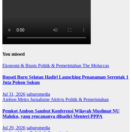
You missed
Ekonomi & Bisnis
Politik & Pemerintahan
The Moluccas
Bupati Buru Selatan Hadiri Launching Penanaman Serentak 1
Juta Pohon Sukun
Jul 31, 2026
saburomedia
Ambon Metro
Jurnalisme Aktivis
Politik & Pemerintahan
Pemkot Ambon Sambut Konferensi Wilayah Muslimat NU
Maluku, yang rencananya dihadiri Menteri PPPA
Jul 29, 2026
saburomedia