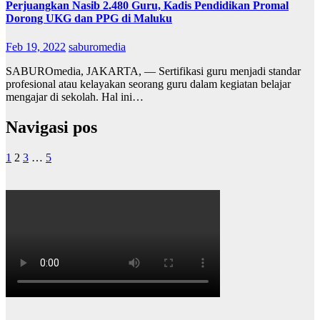
Perjuangkan Nasib 2.480 Guru, Kadis Pendidikan Promal
Dorong UKG dan PPG di Maluku
Feb 19, 2022
saburomedia
SABUROmedia, JAKARTA, — Sertifikasi guru menjadi standar
profesional atau kelayakan seorang guru dalam kegiatan belajar
mengajar di sekolah. Hal ini…
Navigasi pos
1
2
3
…
5