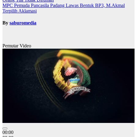
MPC Pemuda Pancasila Padang Lawas Bentuk BP3, M.Akmal
Terpilih Aklamasi
By
saburomedia
Pemutar Video
00:00