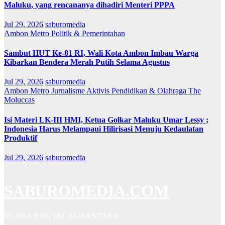
Maluku, yang rencananya dihadiri Menteri PPPA
Jul 29, 2026
saburomedia
Ambon Metro
Politik & Pemerintahan
Sambut HUT Ke-81 RI, Wali Kota Ambon Imbau Warga
Kibarkan Bendera Merah Putih Selama Agustus
Jul 29, 2026
saburomedia
Ambon Metro
Jurnalisme Aktivis
Pendidikan & Olahraga
The
Moluccas
Isi Materi LK-III HMI, Ketua Golkar Maluku Umar Lessy ;
Indonesia Harus Melampaui Hilirisasi Menuju Kedaulatan
Produktif
Jul 29, 2026
saburomedia
SABUROMEDIA.COM
SUARA RAKYAT NUSANTARA