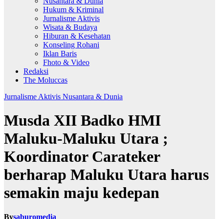
Nusantara & Dunia
Hukum & Kriminal
Jurnalisme Aktivis
Wisata & Budaya
Hiburan & Kesehatan
Konseling Rohani
Iklan Baris
Fhoto & Video
Redaksi
The Moluccas
Jurnalisme Aktivis
Nusantara & Dunia
Musda XII Badko HMI
Maluku-Maluku Utara ;
Koordinator Carateker
berharap Maluku Utara harus
semakin maju kedepan
By
saburomedia