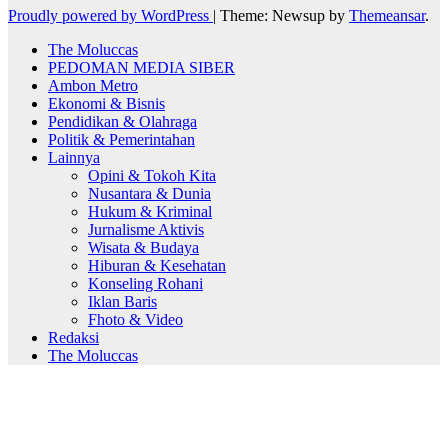
Proudly powered by WordPress
|
Theme: Newsup by
Themeansar
.
The Moluccas
PEDOMAN MEDIA SIBER
Ambon Metro
Ekonomi & Bisnis
Pendidikan & Olahraga
Politik & Pemerintahan
Lainnya
Opini & Tokoh Kita
Nusantara & Dunia
Hukum & Kriminal
Jurnalisme Aktivis
Wisata & Budaya
Hiburan & Kesehatan
Konseling Rohani
Iklan Baris
Fhoto & Video
Redaksi
The Moluccas