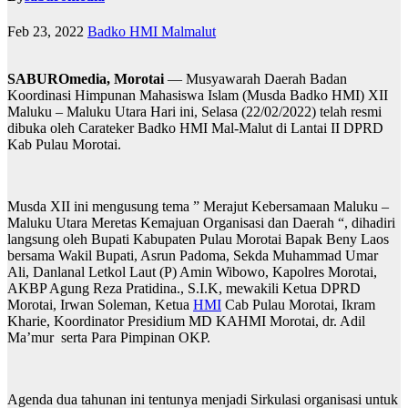
Feb 23, 2022
Badko HMI Malmalut
SABUROmedia, Morotai
— Musyawarah Daerah Badan
Koordinasi Himpunan Mahasiswa Islam (Musda Badko HMI) XII
Maluku – Maluku Utara Hari ini, Selasa (22/02/2022) telah resmi
dibuka oleh Carateker Badko HMI Mal-Malut di Lantai II DPRD
Kab Pulau Morotai.
Musda XII ini mengusung tema ” Merajut Kebersamaan Maluku –
Maluku Utara Meretas Kemajuan Organisasi dan Daerah “, dihadiri
langsung oleh Bupati Kabupaten Pulau Morotai Bapak Beny Laos
bersama Wakil Bupati, Asrun Padoma, Sekda Muhammad Umar
Ali, Danlanal Letkol Laut (P) Amin Wibowo, Kapolres Morotai,
AKBP Agung Reza Pratidina., S.I.K, mewakili Ketua DPRD
Morotai, Irwan Soleman, Ketua
HMI
Cab Pulau Morotai, Ikram
Kharie, Koordinator Presidium MD KAHMI Morotai, dr. Adil
Ma’mur serta Para Pimpinan OKP.
Agenda dua tahunan ini tentunya menjadi Sirkulasi organisasi untuk