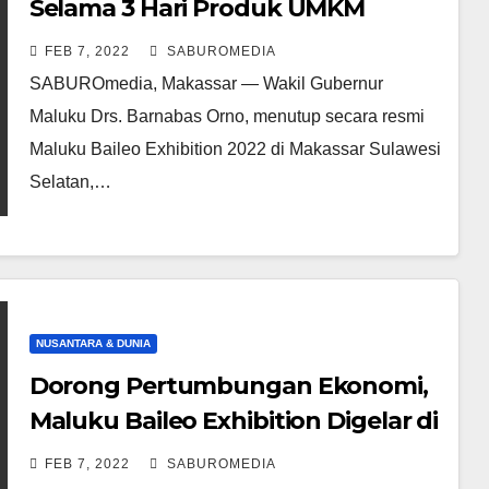
Selama 3 Hari Produk UMKM
Maluku berhasil membukukan
FEB 7, 2022
SABUROMEDIA
sebesar Rp. 591.263.000,-
SABUROmedia, Makassar — Wakil Gubernur
Maluku Drs. Barnabas Orno, menutup secara resmi
Maluku Baileo Exhibition 2022 di Makassar Sulawesi
Selatan,…
NUSANTARA & DUNIA
Dorong Pertumbungan Ekonomi,
Maluku Baileo Exhibition Digelar di
Kota Makassar
FEB 7, 2022
SABUROMEDIA