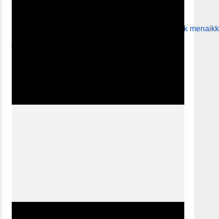
01:29
Gunakan Anak Panah Atas/Bawah untuk menaikk