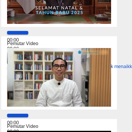
00:00
Pemutar Video
00:00
01:28
Gunakan Anak Panah Atas/Bawah untuk menaikk
00:00
Pemutar Video
00:00