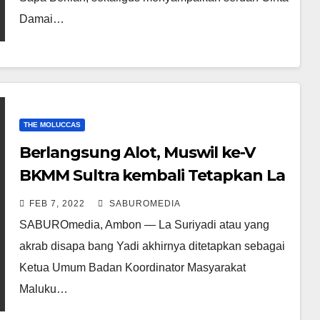
Damai…
THE MOLUCCAS
Berlangsung Alot, Muswil ke-V
BKMM Sultra kembali Tetapkan La
Suriyadi sebagai Ketua Umum
FEB 7, 2022
SABUROMEDIA
SABUROmedia, Ambon — La Suriyadi atau yang
akrab disapa bang Yadi akhirnya ditetapkan sebagai
Ketua Umum Badan Koordinator Masyarakat
Maluku…