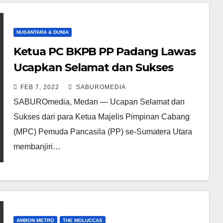
NUSANTARA & DUNIA
Ketua PC BKPB PP Padang Lawas
Ucapkan Selamat dan Sukses
Terpilih Kembali Bung Kodrat
FEB 7, 2022
SABUROMEDIA
Shah
SABUROmedia, Medan — Ucapan Selamat dan
Sukses dari para Ketua Majelis Pimpinan Cabang
(MPC) Pemuda Pancasila (PP) se-Sumatera Utara
membanjiri…
AMBON METRO
THE MOLUCCAS