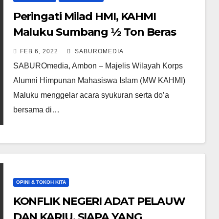
Peringati Milad HMI, KAHMI
Maluku Sumbang ½ Ton Beras
dan Gelar Do’a Bersama Panti
FEB 6, 2022
SABUROMEDIA
Asuhan di Kota Ambon
SABUROmedia, Ambon – Majelis Wilayah Korps
Alumni Himpunan Mahasiswa Islam (MW KAHMI)
Maluku menggelar acara syukuran serta do’a
bersama di…
OPINI & TOKOH KITA
KONFLIK NEGERI ADAT PELAUW
DAN KARIU, SIAPA YANG