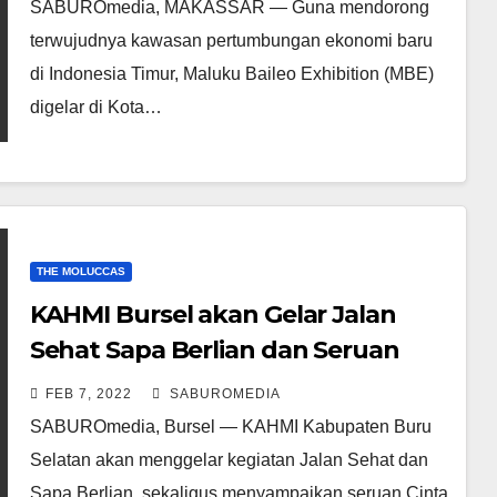
SABUROmedia, MAKASSAR — Guna mendorong
terwujudnya kawasan pertumbungan ekonomi baru
di Indonesia Timur, Maluku Baileo Exhibition (MBE)
digelar di Kota…
THE MOLUCCAS
KAHMI Bursel akan Gelar Jalan
Sehat Sapa Berlian dan Seruan
Cinta Damai
FEB 7, 2022
SABUROMEDIA
SABUROmedia, Bursel — KAHMI Kabupaten Buru
Selatan akan menggelar kegiatan Jalan Sehat dan
Sapa Berlian, sekaligus menyampaikan seruan Cinta