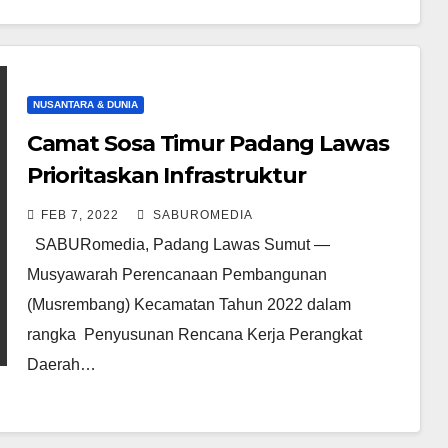
NUSANTARA & DUNIA
Camat Sosa Timur Padang Lawas
Prioritaskan Infrastruktur
Kawasan Permukiman di
FEB 7, 2022
SABUROMEDIA
Musrembang
SABURomedia, Padang Lawas Sumut —
Musyawarah Perencanaan Pembangunan
(Musrembang) Kecamatan Tahun 2022 dalam
rangka Penyusunan Rencana Kerja Perangkat
Daerah…