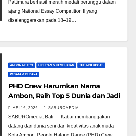
Pattimura berhasil meraih medali perunggu dalam
ajang National Essay Competition II yang
diselenggarakan pada 18–19…
AMBON METRO
HIBURAN & KESEHATAN
THE MOLUCCAS
WISATA & BUDAYA
PHD Crew Harumkan Nama
Ambon, Raih Top 5 Dunia dan Jadi
Tim Dance Terbaik Asia di Bali
MEI 16, 2026
SABUROMEDIA
SABUROmedia, Bali — Kabar membanggakan
datang dari dunia seni dan kreativitas anak muda
Kota Ambon. People Halong Dance (PHD) Crew,…