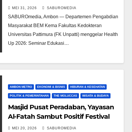
dan Screening HIV
MEI 31, 2026
SABUROMEDIA
SABUROmedia, Ambon — Departemen Pengabdian
Masyarakat BEM Kema Fakultas Kedokteran
Universitas Pattimura (FK Unpatti) menggelar Health
Up 2026: Seminar Edukasi…
AMBON METRO
EKONOMI & BISNIS
HIBURAN & KESEHATAN
POLITIK & PEMERINTAHAN
THE MOLUCCAS
WISATA & BUDAYA
Masjid Pusat Peradaban, Yayasan
Al-Fatah Sambut Positif Festival
KH Imam Asy’ari BKPRMI Maluku
MEI 20, 2026
SABUROMEDIA