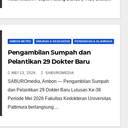
AMBON METRO
HIBURAN & KESEHATAN
PENDIDIKAN & OLAHRAGA
Pengambilan Sumpah dan
Pelantikan 29 Dokter Baru
Lulusan FK Unpatti Ke-38 Mei 2026
MEI 13, 2026
SABUROMEDIA
SABUROmedia, Ambon — Pengambilan Sumpah
dan Pelantikan 29 Dokter Baru Lulusan Ke-38
Periode Mei 2026 Fakultas Kedokteran Universitas
Pattimura berlangsung…