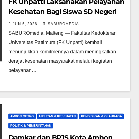
FK Unpatti Laksanakan Pelayanan
Kesehatan Bagi Siswa SD Negeri
230 Maluku Tengah
JUN 5, 2026
SABUROMEDIA
SABUROmedia, Malteng — Fakultas Kedokteran
Universitas Pattimura (FK Unpatti) kembali
menunjukkan komitmennya dalam meningkatkan
derajat kesehatan masyarakat melalui kegiatan
pelayanan…
AMBON METRO
HIBURAN & KESEHATAN
PENDIDIKAN & OLAHRAGA
POLITIK & PEMERINTAHAN
Damkar dan BPJS Kota Ambon