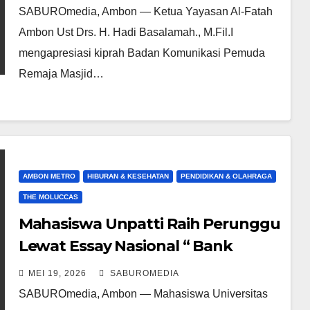
SABUROmedia, Ambon — Ketua Yayasan Al-Fatah
Ambon Ust Drs. H. Hadi Basalamah., M.Fil.I
mengapresiasi kiprah Badan Komunikasi Pemuda
Remaja Masjid…
AMBON METRO
HIBURAN & KESEHATAN
PENDIDIKAN & OLAHRAGA
THE MOLUCCAS
Mahasiswa Unpatti Raih Perunggu
Lewat Essay Nasional “ Bank
Limbah Pangan Pesisir: Inovasi
MEI 19, 2026
SABUROMEDIA
Social Partnership 4.0 ” di UNM
SABUROmedia, Ambon — Mahasiswa Universitas