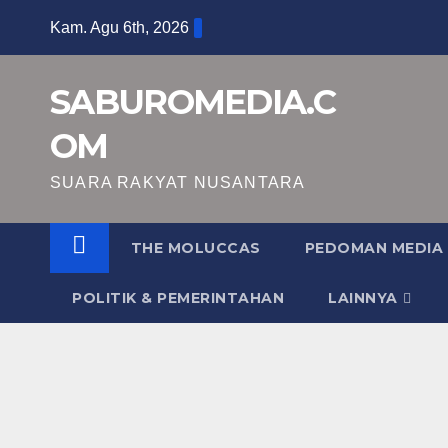
Skip
Kam. Agu 6th, 2026
to
content
SABUROMEDIA.C
OM
SUARA RAKYAT NUSANTARA
THE MOLUCCAS
PEDOMAN MEDIA 
POLITIK & PEMERINTAHAN
LAINNYA