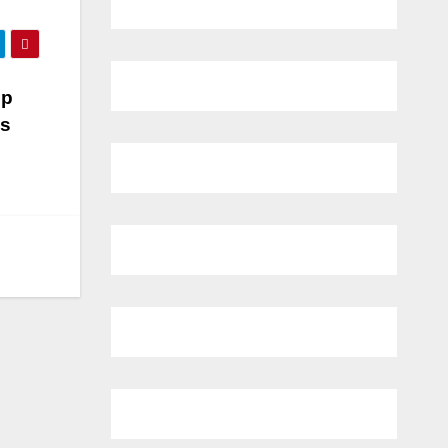
op
is