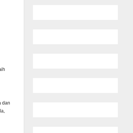
aih
a dan
la,