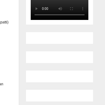
atti)
an