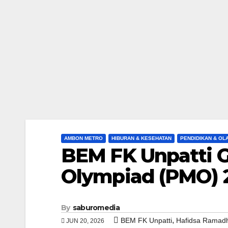
AMBON METRO
HIBURAN & KESEHATAN
PENDIDIKAN & O
BEM FK Unpatti G
Olympiad (PMO) 
By
saburomedia
,
BEM FK Unpatti
Hafidsa Ramadh
JUN 20, 2026