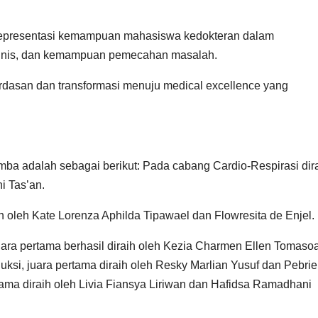
representasi kemampuan mahasiswa kedokteran dalam
klinis, dan kemampuan pemecahan masalah.
cerdasan dan transformasi menuju medical excellence yang
mba adalah sebagai berikut: Pada cabang Cardio-Respirasi dir
i Tas’an.
h oleh Kate Lorenza Aphilda Tipawael dan Flowresita de Enjel.
juara pertama berhasil diraih oleh Kezia Charmen Ellen Tomaso
ksi, juara pertama diraih oleh Resky Marlian Yusuf dan Pebrie
tama diraih oleh Livia Fiansya Liriwan dan Hafidsa Ramadhani