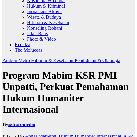
Nusantara & Dunia
Hukum & Kriminal
Jurnalisme Aktivis
Wisata & Budaya
Hiburan & Kesehatan
Konseling Rohani
Iklan Baris
Fhoto & Video
Redaksi
The Moluccas
Ambon Metro
Hiburan & Kesehatan
Pendidikan & Olahraga
Program Mabim KSR PMI
Unpatti, Perkuat Pemahaman
Hukum Humaniter
Internasional
By
saburomedia
Jul 4, 2026
Annas Marwing
,
Hukum Humaniter Internasional
,
KSR