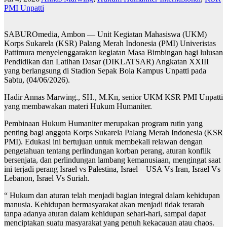
PMI Unpatti
SABUROmedia, Ambon — Unit Kegiatan Mahasiswa (UKM)
Korps Sukarela (KSR) Palang Merah Indonesia (PMI) Univeristas
Pattimura menyelenggarakan kegiatan Masa Bimbingan bagi lulusan
Pendidikan dan Latihan Dasar (DIKLATSAR) Angkatan XXIII
yang berlangsung di Stadion Sepak Bola Kampus Unpatti pada
Sabtu, (04/06/2026).
Hadir Annas Marwing., SH., M.Kn, senior UKM KSR PMI Unpatti
yang membawakan materi Hukum Humaniter.
Pembinaan Hukum Humaniter merupakan program rutin yang
penting bagi anggota Korps Sukarela Palang Merah Indonesia (KSR
PMI). Edukasi ini bertujuan untuk membekali relawan dengan
pengetahuan tentang perlindungan korban perang, aturan konflik
bersenjata, dan perlindungan lambang kemanusiaan, mengingat saat
ini terjadi perang Israel vs Palestina, Israel – USA Vs Iran, Israel Vs
Lebanon, Israel Vs Suriah.
“ Hukum dan aturan telah menjadi bagian integral dalam kehidupan
manusia. Kehidupan bermasyarakat akan menjadi tidak terarah
tanpa adanya aturan dalam kehidupan sehari-hari, sampai dapat
menciptakan suatu masyarakat yang penuh kekacauan atau chaos.