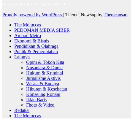
SUARA RAKYAT NUSANTARA
Proudly powered by WordPress
|
Theme: Newsup by
Themeansar
.
The Moluccas
PEDOMAN MEDIA SIBER
Ambon Metro
Ekonomi & Bisnis
Pendidikan & Olahraga
Politik & Pemerintahan
Lainnya
Opini & Tokoh Kita
Nusantara & Dunia
Hukum & Kriminal
Jurnalisme Aktivis
Wisata & Budaya
Hiburan & Kesehatan
Konseling Rohani
Iklan Baris
Fhoto & Video
Redaksi
The Moluccas