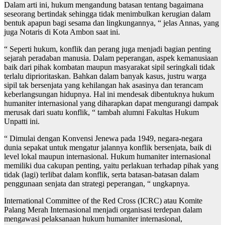
Dalam arti ini, hukum mengandung batasan tentang bagaimana
seseorang bertindak sehingga tidak menimbulkan kerugian dalam
bentuk apapun bagi sesama dan lingkungannya, “ jelas Annas, yang
juga Notaris di Kota Ambon saat ini.
“ Seperti hukum, konflik dan perang juga menjadi bagian penting
sejarah peradaban manusia. Dalam peperangan, aspek kemanusiaan
baik dari pihak kombatan maupun masyarakat sipil seringkali tidak
terlalu diprioritaskan. Bahkan dalam banyak kasus, justru warga
sipil tak bersenjata yang kehilangan hak asasinya dan terancam
keberlangsungan hidupnya. Hal ini mendesak dibentuknya hukum
humaniter internasional yang diharapkan dapat mengurangi dampak
merusak dari suatu konflik, “ tambah alumni Fakultas Hukum
Unpatti ini.
“ Dimulai dengan Konvensi Jenewa pada 1949, negara-negara
dunia sepakat untuk mengatur jalannya konflik bersenjata, baik di
level lokal maupun internasional. Hukum humaniter internasional
memiliki dua cakupan penting, yaitu perlakuan terhadap pihak yang
tidak (lagi) terlibat dalam konflik, serta batasan-batasan dalam
penggunaan senjata dan strategi peperangan, “ ungkapnya.
International Committee of the Red Cross (ICRC) atau Komite
Palang Merah Internasional menjadi organisasi terdepan dalam
mengawasi pelaksanaan hukum humaniter internasional,