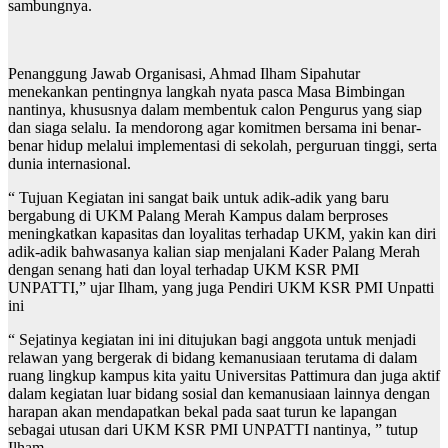
sambungnya.
Penanggung Jawab Organisasi, Ahmad Ilham Sipahutar
menekankan pentingnya langkah nyata pasca Masa Bimbingan
nantinya, khususnya dalam membentuk calon Pengurus yang siap
dan siaga selalu. Ia mendorong agar komitmen bersama ini benar-
benar hidup melalui implementasi di sekolah, perguruan tinggi, serta
dunia internasional.
“ Tujuan Kegiatan ini sangat baik untuk adik-adik yang baru
bergabung di UKM Palang Merah Kampus dalam berproses
meningkatkan kapasitas dan loyalitas terhadap UKM, yakin kan diri
adik-adik bahwasanya kalian siap menjalani Kader Palang Merah
dengan senang hati dan loyal terhadap UKM KSR PMI
UNPATTI,” ujar Ilham, yang juga Pendiri UKM KSR PMI Unpatti
ini
“ Sejatinya kegiatan ini ini ditujukan bagi anggota untuk menjadi
relawan yang bergerak di bidang kemanusiaan terutama di dalam
ruang lingkup kampus kita yaitu Universitas Pattimura dan juga aktif
dalam kegiatan luar bidang sosial dan kemanusiaan lainnya dengan
harapan akan mendapatkan bekal pada saat turun ke lapangan
sebagai utusan dari UKM KSR PMI UNPATTI nantinya, ” tutup
Ilham.