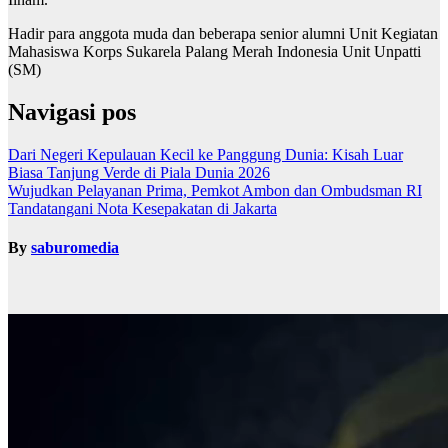
Hadir para anggota muda dan beberapa senior alumni Unit Kegiatan
Mahasiswa Korps Sukarela Palang Merah Indonesia Unit Unpatti
(SM)
Navigasi pos
Dari Negeri Kepulauan Kecil ke Panggung Dunia: Kisah Luar
Biasa Tanjung Verde di Piala Dunia 2026
Wujudkan Pelayanan Prima, Pemkot Ambon dan Ombudsman RI
Tandatangani Nota Kesepakatan di Jakarta
By
saburomedia