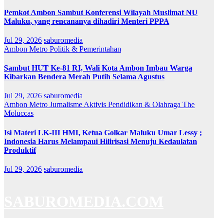
Pemkot Ambon Sambut Konferensi Wilayah Muslimat NU
Maluku, yang rencananya dihadiri Menteri PPPA
Jul 29, 2026
saburomedia
Ambon Metro
Politik & Pemerintahan
Sambut HUT Ke-81 RI, Wali Kota Ambon Imbau Warga
Kibarkan Bendera Merah Putih Selama Agustus
Jul 29, 2026
saburomedia
Ambon Metro
Jurnalisme Aktivis
Pendidikan & Olahraga
The
Moluccas
Isi Materi LK-III HMI, Ketua Golkar Maluku Umar Lessy ;
Indonesia Harus Melampaui Hilirisasi Menuju Kedaulatan
Produktif
Jul 29, 2026
saburomedia
SABUROMEDIA.COM