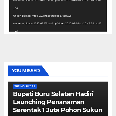
content/uploads/2025/07/WhatsApp-Video-2025-07-01-at-10.47.24.mp4?
_=4
Unduh Berkas: https://www.saburomedia.com/wp-
content/uploads/2025/07/WhatsApp-Video-2025-07-01-at-10.47.24.mp4?
_=4
YOU MISSED
EKONOMI & BISNIS
POLITIK & PEMERINTAHAN
THE MOLUCCAS
Bupati Buru Selatan Hadiri
Launching Penanaman
Serentak 1 Juta Pohon Sukun