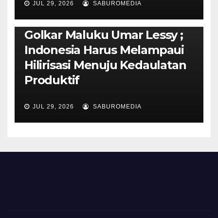
JUL 29, 2026
SABUROMEDIA
PENDIDIKAN & OLAHRAGA
THE MOLUCCAS
Isi Materi LK-III HMI, Ketua
Golkar Maluku Umar Lessy ;
Indonesia Harus Melampaui
Hilirisasi Menuju Kedaulatan
Produktif
JUL 29, 2026
SABUROMEDIA