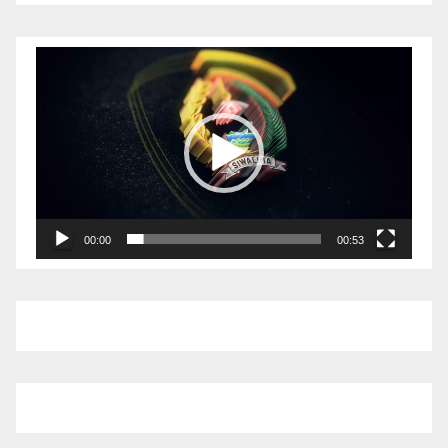
Pemutar
Video
00:00
00:53