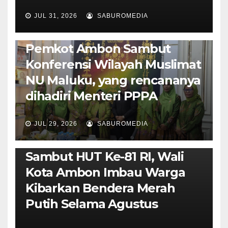
JUL 31, 2026
SABUROMEDIA
AMBON METRO
JURNALISME AKTIVIS
POLITIK & PEMERINTAHAN
Pemkot Ambon Sambut
Konferensi Wilayah Muslimat
NU Maluku, yang rencananya
dihadiri Menteri PPPA
JUL 29, 2026
SABUROMEDIA
AMBON METRO
POLITIK & PEMERINTAHAN
Sambut HUT Ke-81 RI, Wali
Kota Ambon Imbau Warga
Kibarkan Bendera Merah
Putih Selama Agustus
AMBON METRO
JURNALISME AKTIVIS