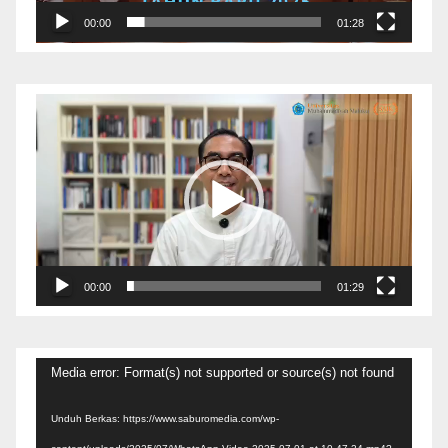
00:00
01:28
Pemutar
Video
00:00
01:29
Pemutar
Media error: Format(s) not supported or source(s) not found
Video
Unduh Berkas: https://www.saburomedia.com/wp-