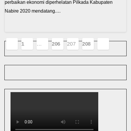
perbaikan ekonomi diperhelatan Pilkada Kabupaten
Nabire 2020 mendatang.…
Navigasi
1
…
206
207
208
pos