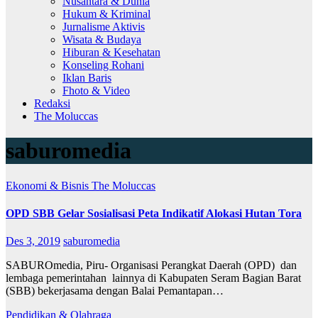
Nusantara & Dunia
Hukum & Kriminal
Jurnalisme Aktivis
Wisata & Budaya
Hiburan & Kesehatan
Konseling Rohani
Iklan Baris
Fhoto & Video
Redaksi
The Moluccas
saburomedia
Ekonomi & Bisnis
The Moluccas
OPD SBB Gelar Sosialisasi Peta Indikatif Alokasi Hutan Tora
Des 3, 2019
saburomedia
SABUROmedia, Piru- Organisasi Perangkat Daerah (OPD) dan
lembaga pemerintahan lainnya di Kabupaten Seram Bagian Barat
(SBB) bekerjasama dengan Balai Pemantapan…
Pendidikan & Olahraga