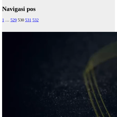
Navigasi pos
1
…
529
530
531
532