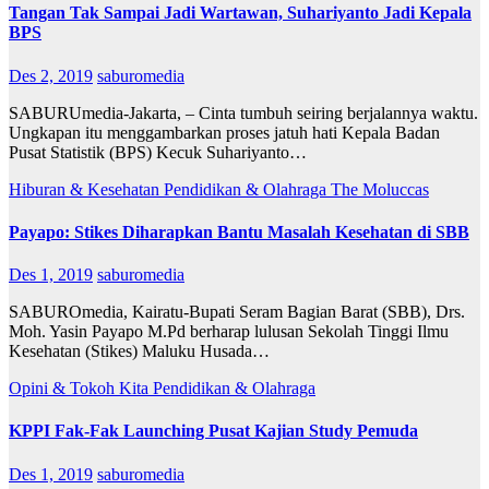
Tangan Tak Sampai Jadi Wartawan, Suhariyanto Jadi Kepala
BPS
Des 2, 2019
saburomedia
SABURUmedia-Jakarta, – Cinta tumbuh seiring berjalannya waktu.
Ungkapan itu menggambarkan proses jatuh hati Kepala Badan
Pusat Statistik (BPS) Kecuk Suhariyanto…
Hiburan & Kesehatan
Pendidikan & Olahraga
The Moluccas
Payapo: Stikes Diharapkan Bantu Masalah Kesehatan di SBB
Des 1, 2019
saburomedia
SABUROmedia, Kairatu-Bupati Seram Bagian Barat (SBB), Drs.
Moh. Yasin Payapo M.Pd berharap lulusan Sekolah Tinggi Ilmu
Kesehatan (Stikes) Maluku Husada…
Opini & Tokoh Kita
Pendidikan & Olahraga
KPPI Fak-Fak Launching Pusat Kajian Study Pemuda
Des 1, 2019
saburomedia