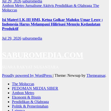
Jul 29, 2026
saburomedia
Ambon Metro
Jurnalisme Aktivis
Pendidikan & Olahraga
The
Moluccas
Isi Materi LK-III HMI, Ketua Golkar Maluku Umar Lessy ;
Indonesia Harus Melampaui Hilirisasi Menuju Kedaulatan
Produktif
Jul 29, 2026
saburomedia
SABUROMEDIA.COM
SUARA RAKYAT NUSANTARA
Proudly powered by WordPress
|
Theme: Newsup by
Themeansar
.
The Moluccas
PEDOMAN MEDIA SIBER
Ambon Metro
Ekonomi & Bisnis
Pendidikan & Olahraga
Politik & Pemerintahan
Lainnya