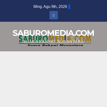
Skip
Ming. Agu 9th, 2026
to
content
SABUROMEDIA.COM
SUARA RAKYAT NUSANTARA