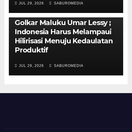
JUL 29, 2026
SABUROMEDIA
PENDIDIKAN & OLAHRAGA
THE MOLUCCAS
Isi Materi LK-III HMI, Ketua
Golkar Maluku Umar Lessy ;
Indonesia Harus Melampaui
Hilirisasi Menuju Kedaulatan
Produktif
JUL 29, 2026
SABUROMEDIA