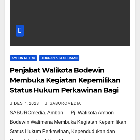
AMBON METRO
HIBURAN & KESEHATAN
Penjabat Walikota Bodewin
Membuka Kegiatan Kepemilikan
Status Hukum Perkawinan Bagi
Warga Kota Ambon
DES 7, 2023
SABUROMEDIA
SABUROmedia, Ambon — Pj. Walikota Ambon
Bodewin Watimena Membuka Kegiatan Kepemilikan
Status Hukum Perkawinan, Kependudukan dan