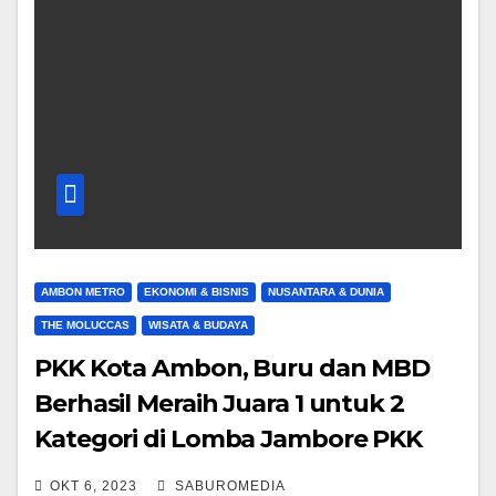
AMBON METRO
EKONOMI & BISNIS
NUSANTARA & DUNIA
THE MOLUCCAS
WISATA & BUDAYA
PKK Kota Ambon, Buru dan MBD
Berhasil Meraih Juara 1 untuk 2
Kategori di Lomba Jambore PKK
Provinsi Maluku Tahun 2023
OKT 6, 2023
SABUROMEDIA