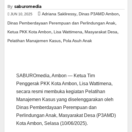
By
saburomedia
,
,
Adriana Sakliressy
Dinas P3AMD Ambon
JUN 10, 2025
,
Dinas Pemberdayaan Perempuan dan Perlindungan Anak
,
,
,
Ketua PKK Kota Ambon
Lisa Wattimena
Masyarakat Desa
,
Pelatihan Manajemen Kasus
Pola Asuh Anak
SABUROmedia, Ambon — Ketua Tim
Penggerak PKK Kota Ambon, Lisa Wattimena,
secara resmi membuka kegiatan Pelatihan
Manajemen Kasus yang diselenggarakan oleh
Dinas Pemberdayaan Perempuan dan
Perlindungan Anak, Masyarakat Desa (P3AMD)
Kota Ambon, Selasa (10/06/2025).