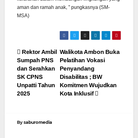
aman dan ramah anak, ” pungkasnya (SM-
MSA)
Navigasi
Rektor Ambil
Walikota Ambon Buka
Sumpah PNS
Pelatihan Vokasi
pos
dan Serahkan
Penyandang
SK CPNS
Disabilitas ; BW
Unpatti Tahun
Komitmen Wujudkan
2025
Kota Inklusif
By
saburomedia