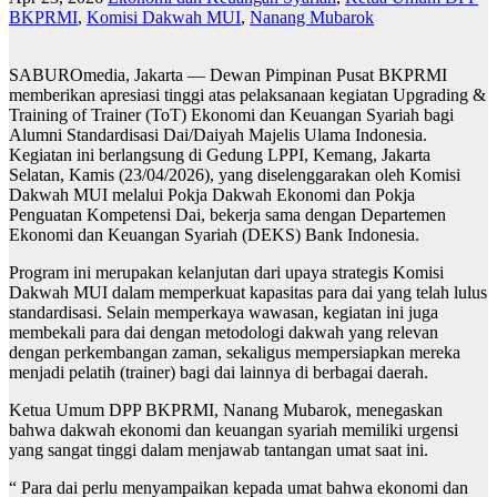
BKPRMI
,
Komisi Dakwah MUI
,
Nanang Mubarok
SABUROmedia, Jakarta — Dewan Pimpinan Pusat BKPRMI
memberikan apresiasi tinggi atas pelaksanaan kegiatan Upgrading &
Training of Trainer (ToT) Ekonomi dan Keuangan Syariah bagi
Alumni Standardisasi Dai/Daiyah Majelis Ulama Indonesia.
Kegiatan ini berlangsung di Gedung LPPI, Kemang, Jakarta
Selatan, Kamis (23/04/2026), yang diselenggarakan oleh Komisi
Dakwah MUI melalui Pokja Dakwah Ekonomi dan Pokja
Penguatan Kompetensi Dai, bekerja sama dengan Departemen
Ekonomi dan Keuangan Syariah (DEKS) Bank Indonesia.
Program ini merupakan kelanjutan dari upaya strategis Komisi
Dakwah MUI dalam memperkuat kapasitas para dai yang telah lulus
standardisasi. Selain memperkaya wawasan, kegiatan ini juga
membekali para dai dengan metodologi dakwah yang relevan
dengan perkembangan zaman, sekaligus mempersiapkan mereka
menjadi pelatih (trainer) bagi dai lainnya di berbagai daerah.
Ketua Umum DPP BKPRMI, Nanang Mubarok, menegaskan
bahwa dakwah ekonomi dan keuangan syariah memiliki urgensi
yang sangat tinggi dalam menjawab tantangan umat saat ini.
“ Para dai perlu menyampaikan kepada umat bahwa ekonomi dan