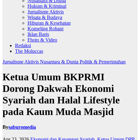
Nusantara & Dunia
Hukum & Kriminal
Jurnalisme Aktivis
Wisata & Budaya
Hiburan & Kesehatan
Konseling Rohani
Iklan Baris
Fhoto & Video
Redaksi
The Moluccas
Jurnalisme Aktivis
Nusantara & Dunia
Politik & Pemerintahan
Ketua Umum BKPRMI
Dorong Dakwah Ekonomi
Syariah dan Halal Lifestyle
pada Kaum Muda Masjid
By
saburomedia
Apr 23, 2026
Ekonomi dan Keuangan Syariah
,
Ketua Umum DPP