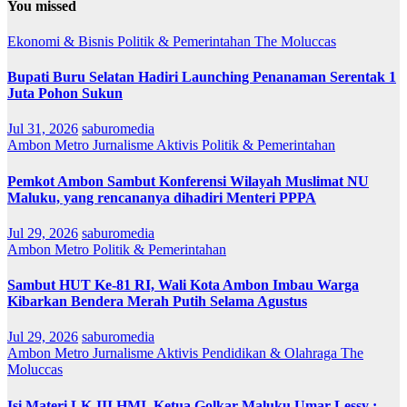
You missed
Ekonomi & Bisnis
Politik & Pemerintahan
The Moluccas
Bupati Buru Selatan Hadiri Launching Penanaman Serentak 1
Juta Pohon Sukun
Jul 31, 2026
saburomedia
Ambon Metro
Jurnalisme Aktivis
Politik & Pemerintahan
Pemkot Ambon Sambut Konferensi Wilayah Muslimat NU
Maluku, yang rencananya dihadiri Menteri PPPA
Jul 29, 2026
saburomedia
Ambon Metro
Politik & Pemerintahan
Sambut HUT Ke-81 RI, Wali Kota Ambon Imbau Warga
Kibarkan Bendera Merah Putih Selama Agustus
Jul 29, 2026
saburomedia
Ambon Metro
Jurnalisme Aktivis
Pendidikan & Olahraga
The
Moluccas
Isi Materi LK-III HMI, Ketua Golkar Maluku Umar Lessy ;