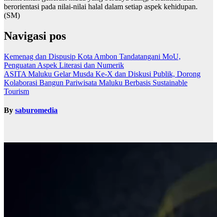
berorientasi pada nilai-nilai halal dalam setiap aspek kehidupan.
(SM)
Navigasi pos
Kemenag dan Dispusip Kota Ambon Tandatangani MoU,
Penguatan Aspek Literasi dan Numerik
ASITA Maluku Gelar Musda Ke-X dan Diskusi Publik, Dorong
Kolaborasi Bangun Pariwisata Maluku Berbasis Sustainable
Tourism
By
saburomedia