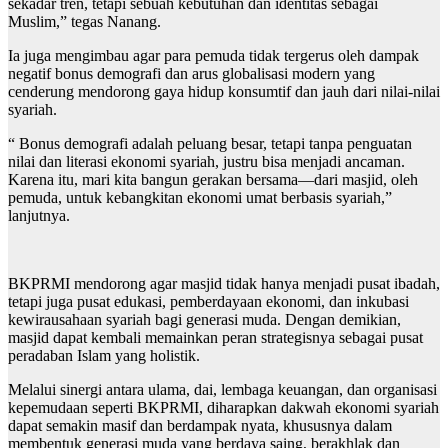
sekadar tren, tetapi sebuah kebutuhan dan identitas sebagai
Muslim,” tegas Nanang.
Ia juga mengimbau agar para pemuda tidak tergerus oleh dampak
negatif bonus demografi dan arus globalisasi modern yang
cenderung mendorong gaya hidup konsumtif dan jauh dari nilai-nilai
syariah.
“ Bonus demografi adalah peluang besar, tetapi tanpa penguatan
nilai dan literasi ekonomi syariah, justru bisa menjadi ancaman.
Karena itu, mari kita bangun gerakan bersama—dari masjid, oleh
pemuda, untuk kebangkitan ekonomi umat berbasis syariah,”
lanjutnya.
BKPRMI mendorong agar masjid tidak hanya menjadi pusat ibadah,
tetapi juga pusat edukasi, pemberdayaan ekonomi, dan inkubasi
kewirausahaan syariah bagi generasi muda. Dengan demikian,
masjid dapat kembali memainkan peran strategisnya sebagai pusat
peradaban Islam yang holistik.
Melalui sinergi antara ulama, dai, lembaga keuangan, dan organisasi
kepemudaan seperti BKPRMI, diharapkan dakwah ekonomi syariah
dapat semakin masif dan berdampak nyata, khususnya dalam
membentuk generasi muda yang berdaya saing, berakhlak dan