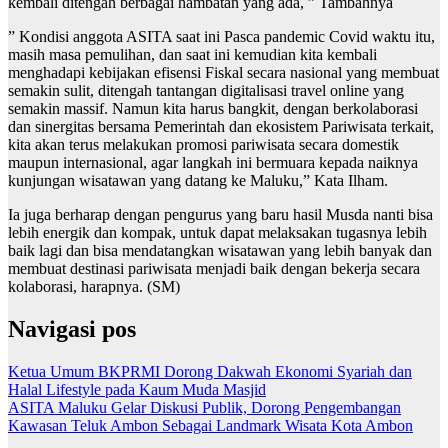
kembali ditengah berbagai hambatan yang ada, ” Tambahnya
” Kondisi anggota ASITA saat ini Pasca pandemic Covid waktu itu,
masih masa pemulihan, dan saat ini kemudian kita kembali
menghadapi kebijakan efisensi Fiskal secara nasional yang membuat
semakin sulit, ditengah tantangan digitalisasi travel online yang
semakin massif. Namun kita harus bangkit, dengan berkolaborasi
dan sinergitas bersama Pemerintah dan ekosistem Pariwisata terkait,
kita akan terus melakukan promosi pariwisata secara domestik
maupun internasional, agar langkah ini bermuara kepada naiknya
kunjungan wisatawan yang datang ke Maluku,” Kata Ilham.
Ia juga berharap dengan pengurus yang baru hasil Musda nanti bisa
lebih energik dan kompak, untuk dapat melaksakan tugasnya lebih
baik lagi dan bisa mendatangkan wisatawan yang lebih banyak dan
membuat destinasi pariwisata menjadi baik dengan bekerja secara
kolaborasi, harapnya. (SM)
Navigasi pos
Ketua Umum BKPRMI Dorong Dakwah Ekonomi Syariah dan
Halal Lifestyle pada Kaum Muda Masjid
ASITA Maluku Gelar Diskusi Publik, Dorong Pengembangan
Kawasan Teluk Ambon Sebagai Landmark Wisata Kota Ambon