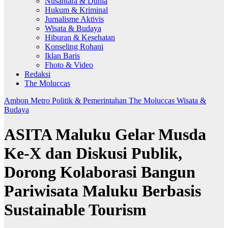
Nusantara & Dunia
Hukum & Kriminal
Jurnalisme Aktivis
Wisata & Budaya
Hiburan & Kesehatan
Konseling Rohani
Iklan Baris
Fhoto & Video
Redaksi
The Moluccas
Ambon Metro
Politik & Pemerintahan
The Moluccas
Wisata &
Budaya
ASITA Maluku Gelar Musda
Ke-X dan Diskusi Publik,
Dorong Kolaborasi Bangun
Pariwisata Maluku Berbasis
Sustainable Tourism