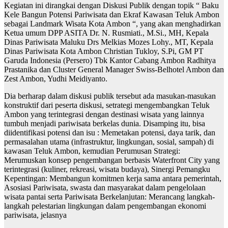
Kegiatan ini dirangkai dengan Diskusi Publik dengan topik “ Baku
Kele Bangun Potensi Pariwisata dan Ekraf Kawasan Teluk Ambon
sebagai Landmark Wisata Kota Ambon “, yang akan menghadirkan
Ketua umum DPP ASITA Dr. N. Rusmiati., M.Si., MH, Kepala
Dinas Pariwisata Maluku Drs Melkias Mozes Lohy., MT, Kepala
Dinas Pariwisata Kota Ambon Christian Tukloy, S.Pi, GM PT
Garuda Indonesia (Persero) Tbk Kantor Cabang Ambon Radhitya
Prastanika dan Cluster General Manager Swiss-Belhotel Ambon dan
Zest Ambon, Yudhi Meidiyanto.
Dia berharap dalam diskusi publik tersebut ada masukan-masukan
konstruktif dari peserta diskusi, setrategi mengembangkan Teluk
Ambon yang terintegrasi dengan destinasi wisata yang lainnya
tumbuh menjadi pariwisata berkelas dunia. Disamping itu, bisa
diidentifikasi potensi dan isu : Memetakan potensi, daya tarik, dan
permasalahan utama (infrastruktur, lingkungan, sosial, sampah) di
kawasan Teluk Ambon, kemudian Perumusan Strategi:
Merumuskan konsep pengembangan berbasis Waterfront City yang
terintegrasi (kuliner, rekreasi, wisata budaya), Sinergi Pemangku
Kepentingan: Membangun komitmen kerja sama antara pemerintah,
Asosiasi Pariwisata, swasta dan masyarakat dalam pengelolaan
wisata pantai serta Pariwisata Berkelanjutan: Merancang langkah-
langkah pelestarian lingkungan dalam pengembangan ekonomi
pariwisata, jelasnya