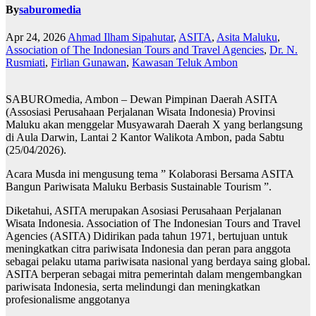
By
saburomedia
Apr 24, 2026
Ahmad Ilham Sipahutar
,
ASITA
,
Asita Maluku
,
Association of The Indonesian Tours and Travel Agencies
,
Dr. N.
Rusmiati
,
Firlian Gunawan
,
Kawasan Teluk Ambon
SABUROmedia, Ambon – Dewan Pimpinan Daerah ASITA
(Assosiasi Perusahaan Perjalanan Wisata Indonesia) Provinsi
Maluku akan menggelar Musyawarah Daerah X yang berlangsung
di Aula Darwin, Lantai 2 Kantor Walikota Ambon, pada Sabtu
(25/04/2026).
Acara Musda ini mengusung tema ” Kolaborasi Bersama ASITA
Bangun Pariwisata Maluku Berbasis Sustainable Tourism ”.
Diketahui, ASITA merupakan Asosiasi Perusahaan Perjalanan
Wisata Indonesia. Association of The Indonesian Tours and Travel
Agencies (ASITA) Didirikan pada tahun 1971, bertujuan untuk
meningkatkan citra pariwisata Indonesia dan peran para anggota
sebagai pelaku utama pariwisata nasional yang berdaya saing global.
ASITA berperan sebagai mitra pemerintah dalam mengembangkan
pariwisata Indonesia, serta melindungi dan meningkatkan
profesionalisme anggotanya