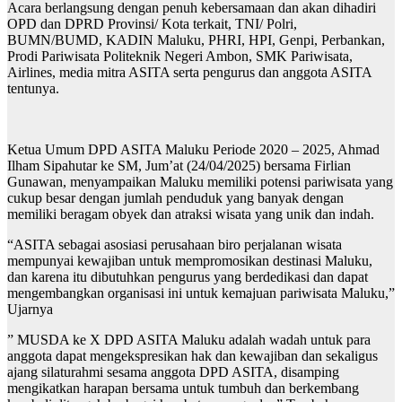
Acara berlangsung dengan penuh kebersamaan dan akan dihadiri
OPD dan DPRD Provinsi/ Kota terkait, TNI/ Polri,
BUMN/BUMD, KADIN Maluku, PHRI, HPI, Genpi, Perbankan,
Prodi Pariwisata Politeknik Negeri Ambon, SMK Pariwisata,
Airlines, media mitra ASITA serta pengurus dan anggota ASITA
tentunya.
Ketua Umum DPD ASITA Maluku Periode 2020 – 2025, Ahmad
Ilham Sipahutar ke SM, Jum’at (24/04/2025) bersama Firlian
Gunawan, menyampaikan Maluku memiliki potensi pariwisata yang
cukup besar dengan jumlah penduduk yang banyak dengan
memiliki beragam obyek dan atraksi wisata yang unik dan indah.
“ASITA sebagai asosiasi perusahaan biro perjalanan wisata
mempunyai kewajiban untuk mempromosikan destinasi Maluku,
dan karena itu dibutuhkan pengurus yang berdedikasi dan dapat
mengembangkan organisasi ini untuk kemajuan pariwisata Maluku,”
Ujarnya
” MUSDA ke X DPD ASITA Maluku adalah wadah untuk para
anggota dapat mengekspresikan hak dan kewajiban dan sekaligus
ajang silaturahmi sesama anggota DPD ASITA, disamping
mengikatkan harapan bersama untuk tumbuh dan berkembang