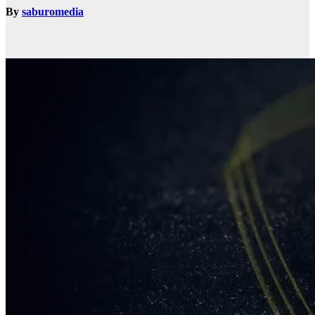
By
saburomedia