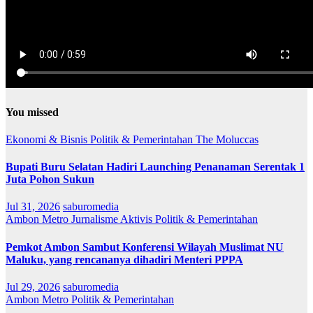
You missed
Ekonomi & Bisnis
Politik & Pemerintahan
The Moluccas
Bupati Buru Selatan Hadiri Launching Penanaman Serentak 1
Juta Pohon Sukun
Jul 31, 2026
saburomedia
Ambon Metro
Jurnalisme Aktivis
Politik & Pemerintahan
Pemkot Ambon Sambut Konferensi Wilayah Muslimat NU
Maluku, yang rencananya dihadiri Menteri PPPA
Jul 29, 2026
saburomedia
Ambon Metro
Politik & Pemerintahan