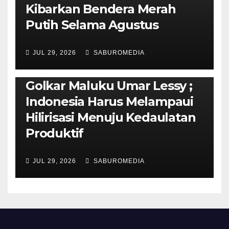
Kibarkan Bendera Merah
Putih Selama Agustus
AMBON METRO
JURNALISME AKTIVIS
JUL 29, 2026
SABUROMEDIA
PENDIDIKAN & OLAHRAGA
THE MOLUCCAS
Isi Materi LK-III HMI, Ketua
Golkar Maluku Umar Lessy ;
Indonesia Harus Melampaui
Hilirisasi Menuju Kedaulatan
Produktif
JUL 29, 2026
SABUROMEDIA