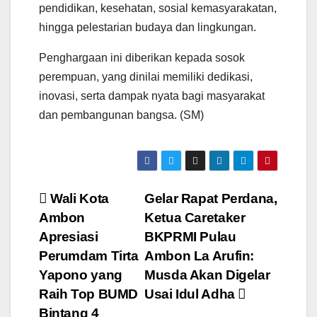
pendidikan, kesehatan, sosial kemasyarakatan,
hingga pelestarian budaya dan lingkungan.
Penghargaan ini diberikan kepada sosok
perempuan, yang dinilai memiliki dedikasi,
inovasi, serta dampak nyata bagi masyarakat
dan pembangunan bangsa. (SM)
Navigasi
Wali Kota
Gelar Rapat Perdana,
Ambon
Ketua Caretaker
pos
Apresiasi
BKPRMI Pulau
Perumdam Tirta
Ambon La Arufin:
Yapono yang
Musda Akan Digelar
Raih Top BUMD
Usai Idul Adha
Bintang 4