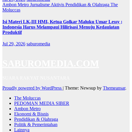
Ambon Metro
Jurnalisme Aktivis
Pendidikan & Olahraga
The
Moluccas
Isi Materi LK-III HMI, Ketua Golkar Maluku Umar Lessy ;
Indonesia Harus Melampaui Hilirisasi Menuju Kedaulatan
Produktif
Jul 29, 2026
saburomedia
SABUROMEDIA.COM
SUARA RAKYAT NUSANTARA
Proudly powered by WordPress
|
Theme: Newsup by
Themeansar
.
The Moluccas
PEDOMAN MEDIA SIBER
Ambon Metro
Ekonomi & Bisnis
Pendidikan & Olahraga
Politik & Pemerintahan
Lainnya