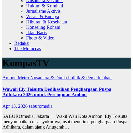
Nusantara & Dunia
Hukum & Kriminal
Jurnalisme Aktivis
Wisata & Budaya
Hiburan & Kesehatan
Konseling Rohani
Iklan Baris
Fhoto & Video
Redaksi
The Moluccas
KompasTV
Ambon Metro
Nusantara & Dunia
Politik & Pemerintahan
Wawali Ely Toisutta Dedikasikan Penghargaan Puspa
Adhikara 2026 untuk Perempuan Ambon
Apr 13, 2026
saburomedia
SABUROmedia, Jakarta — Wakil Wali Kota Ambon, Ely Toisutta
menyampaikan rasa syukurnya, usai menerima penghargaan Puspa
Adhikara, dalam ajang Anugerah…