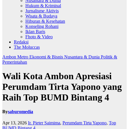
Nusantara & Dunia
Hukum & Kriminal
Jurnalisme Aktivis
Wisata & Budaya
Hiburan & Kesehatan
Konseling Rohani
Iklan Baris
Fhoto & Video
Redaksi
The Moluccas
Ambon Metro
Ekonomi & Bisnis
Nusantara & Dunia
Politik &
Pemerintahan
Wali Kota Ambon Apresiasi
Perumdam Tirta Yapono yang
Raih Top BUMD Bintang 4
By
saburomedia
Apr 13, 2026
Ir. Pieter Saimima
,
Perumdam Tirta Yapono
,
Top
BUMD Bintang 4