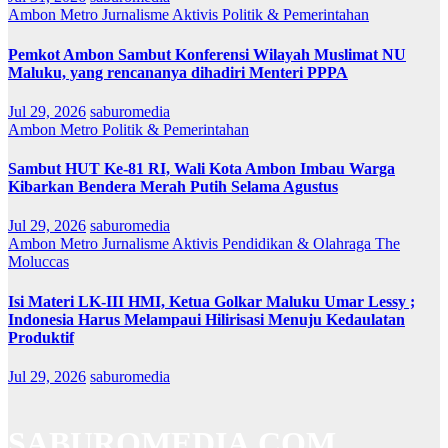
Ambon Metro
Jurnalisme Aktivis
Politik & Pemerintahan
Pemkot Ambon Sambut Konferensi Wilayah Muslimat NU
Maluku, yang rencananya dihadiri Menteri PPPA
Jul 29, 2026
saburomedia
Ambon Metro
Politik & Pemerintahan
Sambut HUT Ke-81 RI, Wali Kota Ambon Imbau Warga
Kibarkan Bendera Merah Putih Selama Agustus
Jul 29, 2026
saburomedia
Ambon Metro
Jurnalisme Aktivis
Pendidikan & Olahraga
The
Moluccas
Isi Materi LK-III HMI, Ketua Golkar Maluku Umar Lessy ;
Indonesia Harus Melampaui Hilirisasi Menuju Kedaulatan
Produktif
Jul 29, 2026
saburomedia
SABUROMEDIA.COM