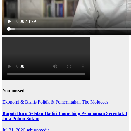
You missed
Ekonomi & Bisnis
Politik & Pemerintahan
The Moluccas
Bupati Buru Selatan Hadiri Launching Penanaman Serentak 1
Juta Pohon Sukun
Jul 31, 2026
saburomedia