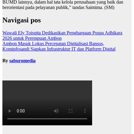
BUMD lainnya, dalam hal tata kelola perusahaan yang baik dan
berorientasi pada pelayanan publik,” tandas Saimima. (SM)
Navigasi pos
Wawali Ely Toisutta Dedikasikan Penghargaan Puspa Adhikara
2026 untuk Perempuan Ambon
Ambon Masuk Lokus Percepatan Digitalisasi Bansos,
Kominfosandi Siapkan Infrastruktur IT dan Platform Digital
By
saburomedia