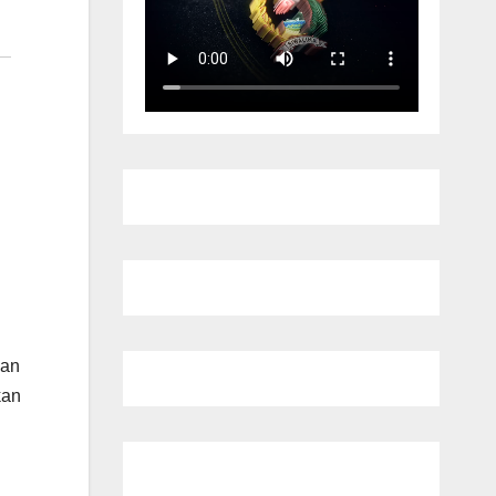
gan
kan