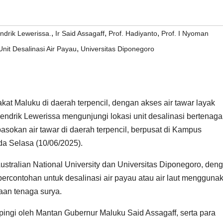
,
,
,
ndrik Lewerissa.
Ir Said Assagaff
Prof. Hadiyanto
Prof. I Nyoman
,
Unit Desalinasi Air Payau
Universitas Diponegoro
 Maluku di daerah terpencil, dengan akses air tawar layak
ndrik Lewerissa mengunjungi lokasi unit desalinasi bertenaga
sokan air tawar di daerah terpencil, berpusat di Kampus
da Selasa (10/06/2025).
 Australian National University dan Universitas Diponegoro, den
percontohan untuk desalinasi air payau atau air laut mengguna
an tenaga surya.
pingi oleh Mantan Gubernur Maluku Said Assagaff, serta para