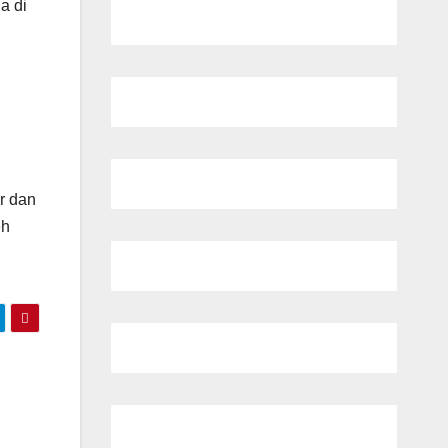
a di
ir dan
eh