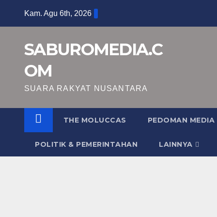
Skip
Kam. Agu 6th, 2026
to
content
SABUROMEDIA.C
OM
SUARA RAKYAT NUSANTARA
THE MOLUCCAS
PEDOMAN MEDIA 
POLITIK & PEMERINTAHAN
LAINNYA