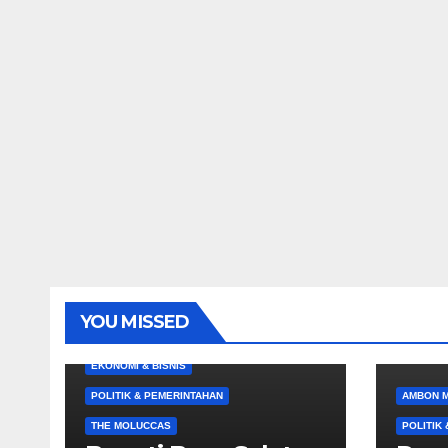
YOU MISSED
EKONOMI & BISNIS
POLITIK & PEMERINTAHAN
AMBON 
THE MOLUCCAS
POLITIK