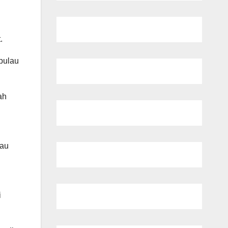
.
-pulau
ah
kau
i