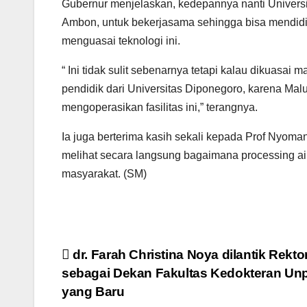
Gubernur menjelaskan, kedepannya nanti Univers
Ambon, untuk bekerjasama sehingga bisa mendidi
menguasai teknologi ini.
“ Ini tidak sulit sebenarnya tetapi kalau dikuasai 
pendidik dari Universitas Diponegoro, karena Mal
mengoperasikan fasilitas ini,” terangnya.
Ia juga berterima kasih sekali kepada Prof Nyoman
melihat secara langsung bagaimana processing air 
masyarakat. (SM)
Navigasi
dr. Farah Christina Noya dilantik Rekto
sebagai Dekan Fakultas Kedokteran Unp
pos
yang Baru