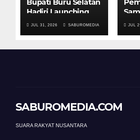
Bupati Buru Selatan
Pem
Hadiri Launching
Sam
Penanaman
Wil
JUL 31, 2026
SABUROMEDIA
JUL 2
Serentak 1 Juta
NU 
Pohon Sukun
renc
Men
SABUROMEDIA.COM
SUARA RAKYAT NUSANTARA