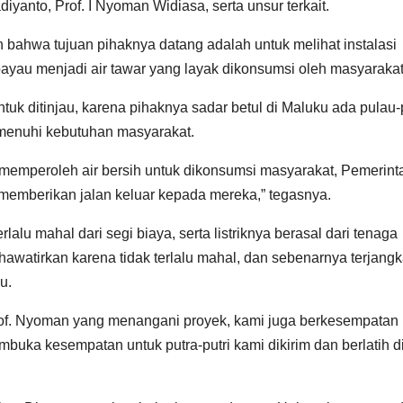
diyanto, Prof. I Nyoman Widiasa, serta unsur terkait.
bahwa tujuan pihaknya datang adalah untuk melihat instalasi
r payau menjadi air tawar yang layak dikonsumsi oleh masyarakat
 untuk ditinjau, karena pihaknya sadar betul di Maluku ada pulau
emenuhi kebutuhan masyarakat.
memperoleh air bersih untuk dikonsumsi masyarakat, Pemerint
 memberikan jalan keluar kepada mereka,” tegasnya.
alu mahal dari segi biaya, serta listriknya berasal dari tenaga
khawatirkan karena tidak terlalu mahal, dan sebenarnya terjang
u.
Prof. Nyoman yang menangani proyek, kami juga berkesempatan
ka kesempatan untuk putra-putri kami dikirim dan berlatih d