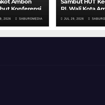
kot Ambon
Sambut HUT Ke
but Konferensi
RI, Wali Kota 
ayah Muslimat
Imbau Warga
9, 2026
SABUROMEDIA
JUL 29, 2026
SABURO
Maluku, yang
Kibarkan Bende
ananya dihadiri
Merah Putih Se
teri PPPA
Agustus