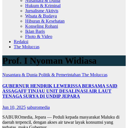
Nusantara & Dunia
Hukum & Kriminal
Jurnalisme Aktivis
Wisata & Budaya
Hiburan & Kesehatan
Konseling Rohani
Iklan Baris
Fhoto & Video
Redaksi
The Moluccas
Prof. I Nyoman Widiasa
Nusantara & Dunia
Politik & Pemerintahan
The Moluccas
GUBERNUR HENDRIK LEWERISSA BERSAMA SAID
ASSAGAFF TINJAU UNIT DESALINASI AIR LAUT
TENAGA SURYA DI UNDIP JEPARA
Jun 10, 2025
saburomedia
SABUROmedia, Jepara — Peduli kepada masyarakat Maluku di
daerah terpencil, dengan akses air tawar layak konsumsi yang
terbatas, maka Gubernur…