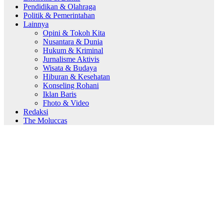
Pendidikan & Olahraga
Politik & Pemerintahan
Lainnya
Opini & Tokoh Kita
Nusantara & Dunia
Hukum & Kriminal
Jurnalisme Aktivis
Wisata & Budaya
Hiburan & Kesehatan
Konseling Rohani
Iklan Baris
Fhoto & Video
Redaksi
The Moluccas