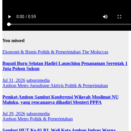
You missed
Ekonomi & Bisnis
Politik & Pemerintahan
The Moluccas
Bupati Buru Selatan Hadiri Launching Penanaman Serentak 1
Juta Pohon Sukun
Jul 31, 2026
saburomedia
Ambon Metro
Jurnalisme Aktivis
Politik & Pemerintahan
Pemkot Ambon Sambut Konferensi Wilayah Muslimat NU
Maluku, yang rencananya dihadiri Menteri PPPA
Jul 29, 2026
saburomedia
Ambon Metro
Politik & Pemerintahan
Sambut HUT Ke-81 RI, Wali Kota Ambon Imbau Warga