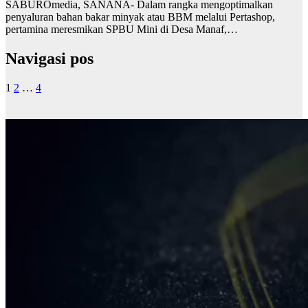
SABUROmedia, SANANA- Dalam rangka mengoptimalkan
penyaluran bahan bakar minyak atau BBM melalui Pertashop,
pertamina meresmikan SPBU Mini di Desa Manaf,…
Navigasi pos
1
2
…
4