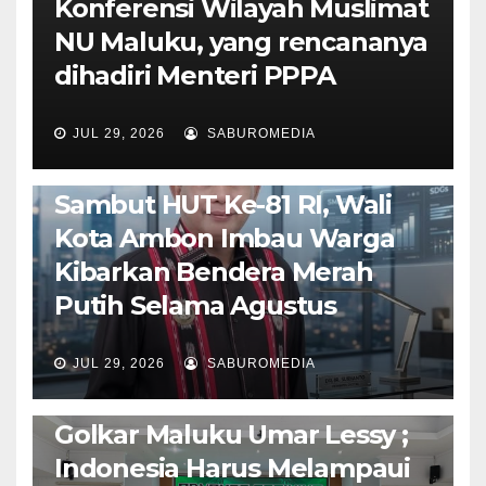
Konferensi Wilayah Muslimat
NU Maluku, yang rencananya
dihadiri Menteri PPPA
JUL 29, 2026
SABUROMEDIA
AMBON METRO
POLITIK & PEMERINTAHAN
Sambut HUT Ke-81 RI, Wali
Kota Ambon Imbau Warga
Kibarkan Bendera Merah
Putih Selama Agustus
AMBON METRO
JURNALISME AKTIVIS
JUL 29, 2026
SABUROMEDIA
PENDIDIKAN & OLAHRAGA
THE MOLUCCAS
Isi Materi LK-III HMI, Ketua
Golkar Maluku Umar Lessy ;
Indonesia Harus Melampaui