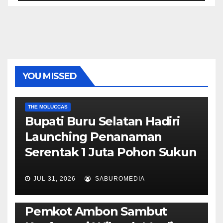
YOU MISSED
EKONOMI & BISNIS
POLITIK & PEMERINTAHAN
THE MOLUCCAS
Bupati Buru Selatan Hadiri
Launching Penanaman
Serentak 1 Juta Pohon Sukun
JUL 31, 2026
SABUROMEDIA
AMBON METRO
JURNALISME AKTIVIS
POLITIK & PEMERINTAHAN
Pemkot Ambon Sambut