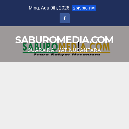
Skip
Ming. Agu 9th, 2026
2:49:07 PM
to
content
SABUROMEDIA.COM
SUARA RAKYAT NUSANTARA