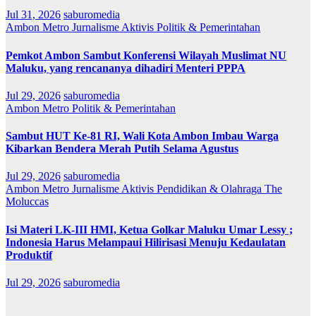
Jul 31, 2026
saburomedia
Ambon Metro
Jurnalisme Aktivis
Politik & Pemerintahan
Pemkot Ambon Sambut Konferensi Wilayah Muslimat NU
Maluku, yang rencananya dihadiri Menteri PPPA
Jul 29, 2026
saburomedia
Ambon Metro
Politik & Pemerintahan
Sambut HUT Ke-81 RI, Wali Kota Ambon Imbau Warga
Kibarkan Bendera Merah Putih Selama Agustus
Jul 29, 2026
saburomedia
Ambon Metro
Jurnalisme Aktivis
Pendidikan & Olahraga
The
Moluccas
Isi Materi LK-III HMI, Ketua Golkar Maluku Umar Lessy ;
Indonesia Harus Melampaui Hilirisasi Menuju Kedaulatan
Produktif
Jul 29, 2026
saburomedia