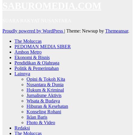
SABUROMEDIA.COM
SUARA RAKYAT NUSANTARA
Proudly powered by WordPress
|
Theme: Newsup by
Themeansar
.
The Moluccas
PEDOMAN MEDIA SIBER
Ambon Metro
Ekonomi & Bisnis
Pendidikan & Olahraga
Politik & Pemerintahan
Lainnya
Opini & Tokoh Kita
Nusantara & Dunia
Hukum & Kriminal
Jurnalisme Aktivis
Wisata & Budaya
Hiburan & Kesehatan
Konseling Rohani
Iklan Baris
Fhoto & Video
Redaksi
The Moluccas