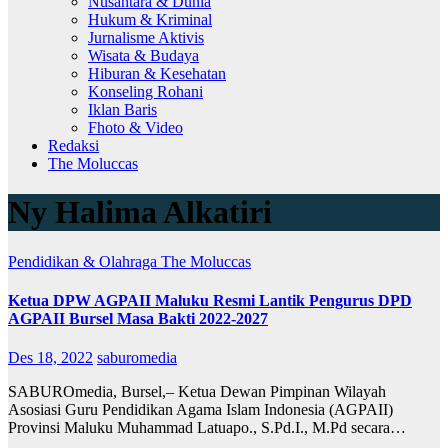
Nusantara & Dunia
Hukum & Kriminal
Jurnalisme Aktivis
Wisata & Budaya
Hiburan & Kesehatan
Konseling Rohani
Iklan Baris
Fhoto & Video
Redaksi
The Moluccas
Ny Halima Alkatiri
Pendidikan & Olahraga
The Moluccas
Ketua DPW AGPAII Maluku Resmi Lantik Pengurus DPD
AGPAII Bursel Masa Bakti 2022-2027
Des 18, 2022
saburomedia
SABUROmedia, Bursel,– Ketua Dewan Pimpinan Wilayah
Asosiasi Guru Pendidikan Agama Islam Indonesia (AGPAII)
Provinsi Maluku Muhammad Latuapo., S.Pd.I., M.Pd secara…