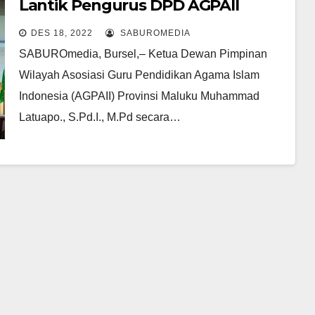
Lantik Pengurus DPD AGPAII
Bursel Masa Bakti 2022-2027
DES 18, 2022
SABUROMEDIA
SABUROmedia, Bursel,– Ketua Dewan Pimpinan
Wilayah Asosiasi Guru Pendidikan Agama Islam
Indonesia (AGPAII) Provinsi Maluku Muhammad
Latuapo., S.Pd.I., M.Pd secara…