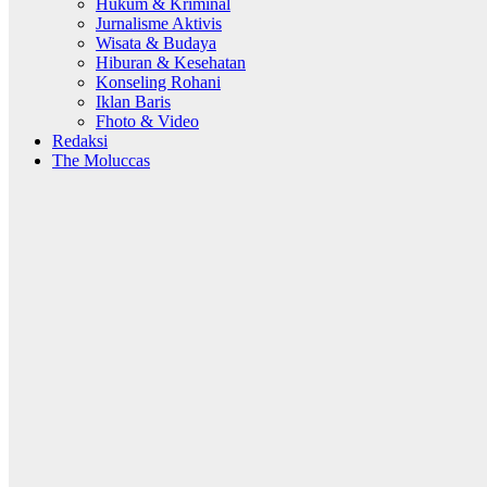
Hukum & Kriminal
Jurnalisme Aktivis
Wisata & Budaya
Hiburan & Kesehatan
Konseling Rohani
Iklan Baris
Fhoto & Video
Redaksi
The Moluccas