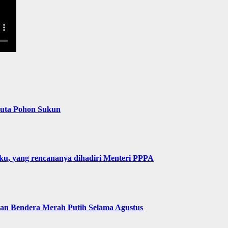
Juta Pohon Sukun
u, yang rencananya dihadiri Menteri PPPA
n Bendera Merah Putih Selama Agustus