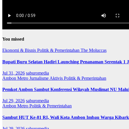
You missed
Ekonomi & Bisnis
Politik & Pemerintahan
The Moluccas
Bupati Buru Selatan Hadiri Launching Penanaman Serentak 1 
Jul 31, 2026
saburomedia
Ambon Metro
Jurnalisme Aktivis
Politik & Pemerintahan
Pemkot Ambon Sambut Konferensi Wilayah Muslimat NU Maluk
Jul 29, 2026
saburomedia
Ambon Metro
Politik & Pemerintahan
Sambut HUT Ke-81 RI, Wali Kota Ambon Imbau Warga Kibarka
Jul 29, 2026
saburomedia