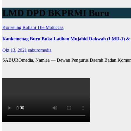
LMD DPD BKPRMI Buru
Konseling Rohani
The Moluccas
Kankemenag Buru Buka Latihan Mujahid Dakwah (LMD-1)
Okt 13, 2021
saburomedia
SABUROmedia, Namlea — Dewan Pengurus Daerah Badan Komunika