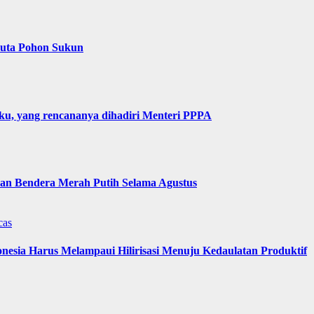
Juta Pohon Sukun
u, yang rencananya dihadiri Menteri PPPA
n Bendera Merah Putih Selama Agustus
cas
nesia Harus Melampaui Hilirisasi Menuju Kedaulatan Produktif