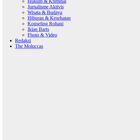
Hukum & Kriminal
Jurnalisme Aktivis
Wisata & Budaya
Hiburan & Kesehatan
Konseling Rohani
Iklan Baris
Fhoto & Video
Redaksi
The Moluccas