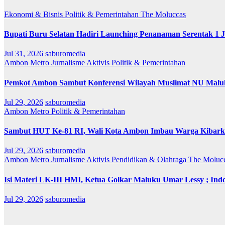
Ekonomi & Bisnis
Politik & Pemerintahan
The Moluccas
Bupati Buru Selatan Hadiri Launching Penanaman Serentak 1 
Jul 31, 2026
saburomedia
Ambon Metro
Jurnalisme Aktivis
Politik & Pemerintahan
Pemkot Ambon Sambut Konferensi Wilayah Muslimat NU Maluk
Jul 29, 2026
saburomedia
Ambon Metro
Politik & Pemerintahan
Sambut HUT Ke-81 RI, Wali Kota Ambon Imbau Warga Kibarka
Jul 29, 2026
saburomedia
Ambon Metro
Jurnalisme Aktivis
Pendidikan & Olahraga
The Moluc
Isi Materi LK-III HMI, Ketua Golkar Maluku Umar Lessy ; Indo
Jul 29, 2026
saburomedia