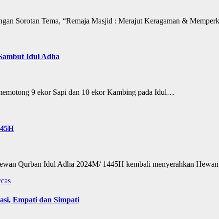
n Sorotan Tema, “Remaja Masjid : Merajut Keragaman & Memperku
Sambut Idul Adha
otong 9 ekor Sapi dan 10 ekor Kambing pada Idul…
445H
n Qurban Idul Adha 2024M/ 1445H kembali menyerahkan Hewan 
cas
si, Empati dan Simpati