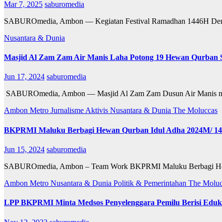
Mar 7, 2025
saburomedia
SABUROmedia, Ambon — Kegiatan Festival Ramadhan 1446H Denga
Nusantara & Dunia
Masjid Al Zam Zam Air Manis Laha Potong 19 Hewan Qurban 
Jun 17, 2024
saburomedia
SABUROmedia, Ambon — Masjid Al Zam Zam Dusun Air Manis mem
Ambon Metro
Jurnalisme Aktivis
Nusantara & Dunia
The Moluccas
BKPRMI Maluku Berbagi Hewan Qurban Idul Adha 2024M/ 1
Jun 15, 2024
saburomedia
SABUROmedia, Ambon – Team Work BKPRMI Maluku Berbagi Hewa
Ambon Metro
Nusantara & Dunia
Politik & Pemerintahan
The Moluc
LPP BKPRMI Minta Medsos Penyelenggara Pemilu Berisi Eduka