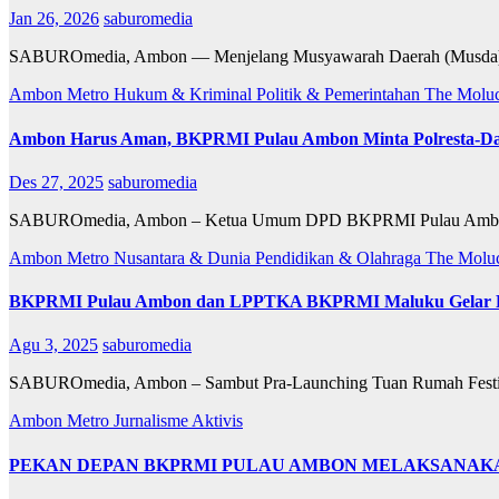
Jan 26, 2026
saburomedia
SABUROmedia, Ambon — Menjelang Musyawarah Daerah (Musda) DPD
Ambon Metro
Hukum & Kriminal
Politik & Pemerintahan
The Molu
Ambon Harus Aman, BKPRMI Pulau Ambon Minta Polresta-Dan
Des 27, 2025
saburomedia
SABUROmedia, Ambon – Ketua Umum DPD BKPRMI Pulau Ambon Id
Ambon Metro
Nusantara & Dunia
Pendidikan & Olahraga
The Molu
BKPRMI Pulau Ambon dan LPPTKA BKPRMI Maluku Gelar Pe
Agu 3, 2025
saburomedia
SABUROmedia, Ambon – Sambut Pra-Launching Tuan Rumah Festiva
Ambon Metro
Jurnalisme Aktivis
PEKAN DEPAN BKPRMI PULAU AMBON MELAKSANAKA