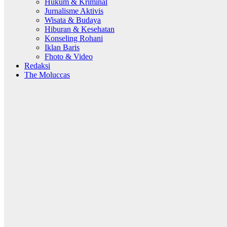
Hukum & Kriminal
Jurnalisme Aktivis
Wisata & Budaya
Hiburan & Kesehatan
Konseling Rohani
Iklan Baris
Fhoto & Video
Redaksi
The Moluccas