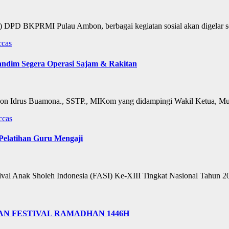
 BKPRMI Pulau Ambon, berbagai kegiatan sosial akan digelar se
ccas
dim Segera Operasi Sajam & Rakitan
rus Buamona., SSTP., MIKom yang didampingi Wakil Ketua, Mu
ccas
latihan Guru Mengaji
l Anak Sholeh Indonesia (FASI) Ke-XIII Tingkat Nasional Tahun 
N FESTIVAL RAMADHAN 1446H