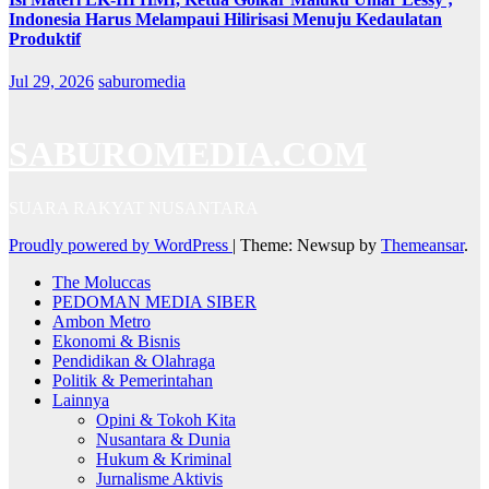
Indonesia Harus Melampaui Hilirisasi Menuju Kedaulatan
Produktif
Jul 29, 2026
saburomedia
SABUROMEDIA.COM
SUARA RAKYAT NUSANTARA
Proudly powered by WordPress
|
Theme: Newsup by
Themeansar
.
The Moluccas
PEDOMAN MEDIA SIBER
Ambon Metro
Ekonomi & Bisnis
Pendidikan & Olahraga
Politik & Pemerintahan
Lainnya
Opini & Tokoh Kita
Nusantara & Dunia
Hukum & Kriminal
Jurnalisme Aktivis