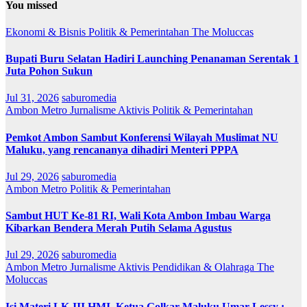
You missed
Ekonomi & Bisnis
Politik & Pemerintahan
The Moluccas
Bupati Buru Selatan Hadiri Launching Penanaman Serentak 1
Juta Pohon Sukun
Jul 31, 2026
saburomedia
Ambon Metro
Jurnalisme Aktivis
Politik & Pemerintahan
Pemkot Ambon Sambut Konferensi Wilayah Muslimat NU
Maluku, yang rencananya dihadiri Menteri PPPA
Jul 29, 2026
saburomedia
Ambon Metro
Politik & Pemerintahan
Sambut HUT Ke-81 RI, Wali Kota Ambon Imbau Warga
Kibarkan Bendera Merah Putih Selama Agustus
Jul 29, 2026
saburomedia
Ambon Metro
Jurnalisme Aktivis
Pendidikan & Olahraga
The
Moluccas
Isi Materi LK-III HMI, Ketua Golkar Maluku Umar Lessy ;