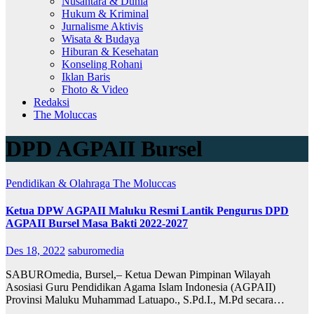
Nusantara & Dunia
Hukum & Kriminal
Jurnalisme Aktivis
Wisata & Budaya
Hiburan & Kesehatan
Konseling Rohani
Iklan Baris
Fhoto & Video
Redaksi
The Moluccas
DPD AGPAII Bursel
Pendidikan & Olahraga
The Moluccas
Ketua DPW AGPAII Maluku Resmi Lantik Pengurus DPD
AGPAII Bursel Masa Bakti 2022-2027
Des 18, 2022
saburomedia
SABUROmedia, Bursel,– Ketua Dewan Pimpinan Wilayah
Asosiasi Guru Pendidikan Agama Islam Indonesia (AGPAII)
Provinsi Maluku Muhammad Latuapo., S.Pd.I., M.Pd secara…