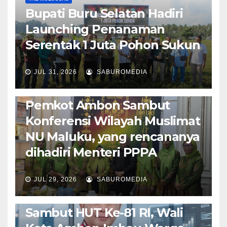
Bupati Buru Selatan Hadiri
Launching Penanaman
Serentak 1 Juta Pohon Sukun
JUL 31, 2026
SABUROMEDIA
AMBON METRO
JURNALISME AKTIVIS
POLITIK & PEMERINTAHAN
Pemkot Ambon Sambut
Konferensi Wilayah Muslimat
NU Maluku, yang rencananya
dihadiri Menteri PPPA
JUL 29, 2026
SABUROMEDIA
AMBON METRO
POLITIK & PEMERINTAHAN
Sambut HUT Ke-81 RI, Wali