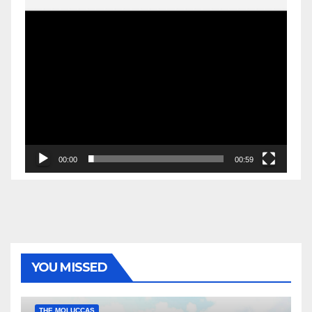
00:00
00:59
YOU MISSED
EKONOMI & BISNIS
POLITIK & PEMERINTAHAN
THE MOLUCCAS