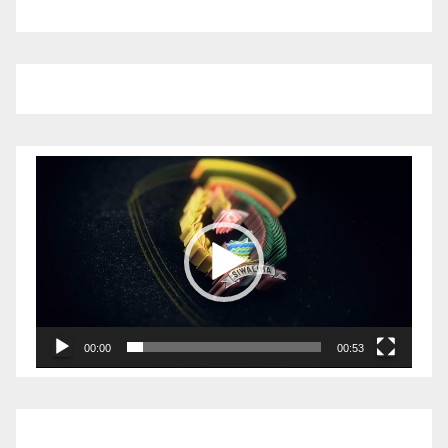
Pemutar
Video
00:00
00:53