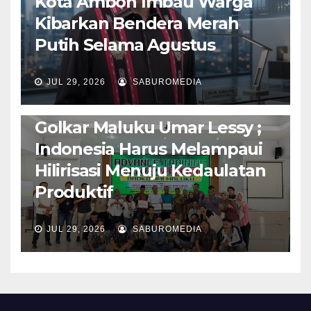
Kota Ambon Imbau Warga
Kibarkan Bendera Merah
Putih Selama Agustus
AMBON METRO
JURNALISME AKTIVIS
JUL 29, 2026
SABUROMEDIA
PENDIDIKAN & OLAHRAGA
THE MOLUCCAS
Isi Materi LK-III HMI, Ketua
Golkar Maluku Umar Lessy ;
Indonesia Harus Melampaui
Hilirisasi Menuju Kedaulatan
Produktif
JUL 29, 2026
SABUROMEDIA