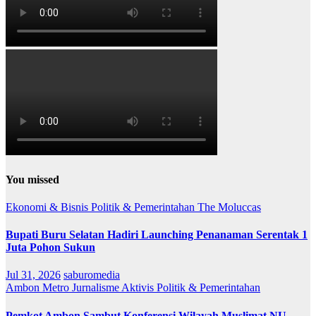
You missed
Ekonomi & Bisnis
Politik & Pemerintahan
The Moluccas
Bupati Buru Selatan Hadiri Launching Penanaman Serentak 1
Juta Pohon Sukun
Jul 31, 2026
saburomedia
Ambon Metro
Jurnalisme Aktivis
Politik & Pemerintahan
Pemkot Ambon Sambut Konferensi Wilayah Muslimat NU