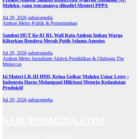
Maluku, yang rencananya dihadiri Menteri PPPA
Jul 29, 2026
saburomedia
Ambon Metro
Politik & Pemerintahan
Sambut HUT Ke-81 RI, Wali Kota Ambon Imbau Warga
Kibarkan Bendera Merah Putih Selama Agustus
Jul 29, 2026
saburomedia
Ambon Metro
Jurnalisme Aktivis
Pendidikan & Olahraga
The
Moluccas
Isi Materi LK-III HMI, Ketua Golkar Maluku Umar Lessy ;
Indonesia Harus Melampaui Hilirisasi Menuju Kedaulatan
Produktif
Jul 29, 2026
saburomedia
SABUROMEDIA.COM
SUARA RAKYAT NUSANTARA