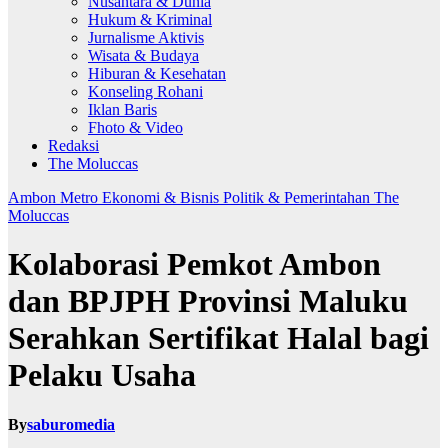
Nusantara & Dunia
Hukum & Kriminal
Jurnalisme Aktivis
Wisata & Budaya
Hiburan & Kesehatan
Konseling Rohani
Iklan Baris
Fhoto & Video
Redaksi
The Moluccas
Ambon Metro
Ekonomi & Bisnis
Politik & Pemerintahan
The
Moluccas
Kolaborasi Pemkot Ambon
dan BPJPH Provinsi Maluku
Serahkan Sertifikat Halal bagi
Pelaku Usaha
By
saburomedia