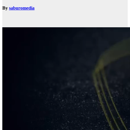
By
saburomedia