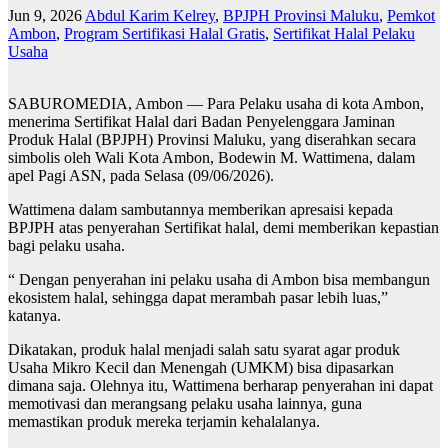
Jun 9, 2026
Abdul Karim Kelrey
,
BPJPH Provinsi Maluku
,
Pemkot
Ambon
,
Program Sertifikasi Halal Gratis
,
Sertifikat Halal Pelaku
Usaha
SABUROMEDIA, Ambon — Para Pelaku usaha di kota Ambon,
menerima Sertifikat Halal dari Badan Penyelenggara Jaminan
Produk Halal (BPJPH) Provinsi Maluku, yang diserahkan secara
simbolis oleh Wali Kota Ambon, Bodewin M. Wattimena, dalam
apel Pagi ASN, pada Selasa (09/06/2026).
Wattimena dalam sambutannya memberikan apresaisi kepada
BPJPH atas penyerahan Sertifikat halal, demi memberikan kepastian
bagi pelaku usaha.
“ Dengan penyerahan ini pelaku usaha di Ambon bisa membangun
ekosistem halal, sehingga dapat merambah pasar lebih luas,”
katanya.
Dikatakan, produk halal menjadi salah satu syarat agar produk
Usaha Mikro Kecil dan Menengah (UMKM) bisa dipasarkan
dimana saja. Olehnya itu, Wattimena berharap penyerahan ini dapat
memotivasi dan merangsang pelaku usaha lainnya, guna
memastikan produk mereka terjamin kehalalanya.