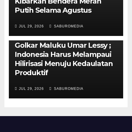
Kibarkan Bendera Merah
Putih Selama Agustus
AMBON METRO
JURNALISME AKTIVIS
JUL 29, 2026
SABUROMEDIA
PENDIDIKAN & OLAHRAGA
THE MOLUCCAS
Isi Materi LK-III HMI, Ketua
Golkar Maluku Umar Lessy ;
Indonesia Harus Melampaui
Hilirisasi Menuju Kedaulatan
Produktif
JUL 29, 2026
SABUROMEDIA