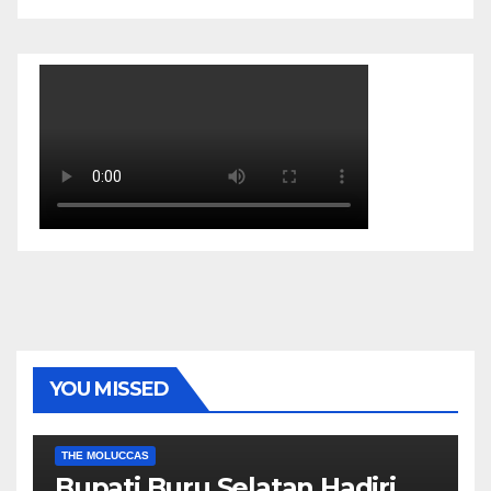
YOU MISSED
EKONOMI & BISNIS
POLITIK & PEMERINTAHAN
THE MOLUCCAS
Bupati Buru Selatan Hadiri