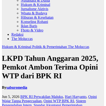
Nusantara & Dunia
Hukum & Kriminal
Jurnalisme Aktivis
Wisata & Budaya
Hiburan & Kesehatan
Konseling Rohani
Iklan Baris
Fhoto & Video
Redaksi
The Moluccas
Hukum & Kriminal
Politik & Pemerintahan
The Moluccas
LKPD Tahun Anggaran 2025,
Pemkot Ambon Terima Opini
WTP dari BPK RI
By
saburomedia
Jun 5, 2026
BPK RI Perwakilan Maluku
,
Hari Haryanto
,
Opini
Wajar Tanpa Pengecualian
,
Opini WTP BPK RI
,
Sistem
Pengendalian Intern
,
Standar Akuntansi Pemerintahan