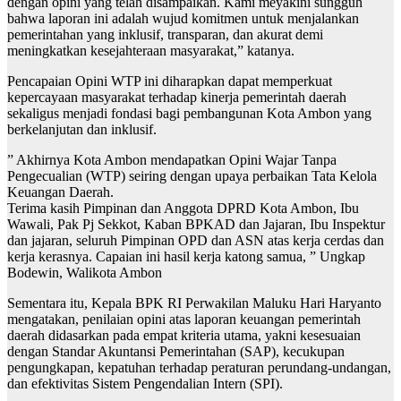
dengan opini yang telah disampaikan. Kami meyakini sungguh
bahwa laporan ini adalah wujud komitmen untuk menjalankan
pemerintahan yang inklusif, transparan, dan akurat demi
meningkatkan kesejahteraan masyarakat,” katanya.
Pencapaian Opini WTP ini diharapkan dapat memperkuat
kepercayaan masyarakat terhadap kinerja pemerintah daerah
sekaligus menjadi fondasi bagi pembangunan Kota Ambon yang
berkelanjutan dan inklusif.
” Akhirnya Kota Ambon mendapatkan Opini Wajar Tanpa
Pengecualian (WTP) seiring dengan upaya perbaikan Tata Kelola
Keuangan Daerah.
Terima kasih Pimpinan dan Anggota DPRD Kota Ambon, Ibu
Wawali, Pak Pj Sekkot, Kaban BPKAD dan Jajaran, Ibu Inspektur
dan jajaran, seluruh Pimpinan OPD dan ASN atas kerja cerdas dan
kerja kerasnya. Capaian ini hasil kerja katong samua, ” Ungkap
Bodewin, Walikota Ambon
Sementara itu, Kepala BPK RI Perwakilan Maluku Hari Haryanto
mengatakan, penilaian opini atas laporan keuangan pemerintah
daerah didasarkan pada empat kriteria utama, yakni kesesuaian
dengan Standar Akuntansi Pemerintahan (SAP), kecukupan
pengungkapan, kepatuhan terhadap peraturan perundang-undangan,
dan efektivitas Sistem Pengendalian Intern (SPI).