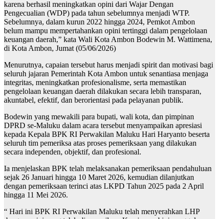
karena berhasil meningkatkan opini dari Wajar Dengan
Pengecualian (WDP) pada tahun sebelumnya menjadi WTP.
Sebelumnya, dalam kurun 2022 hingga 2024, Pemkot Ambon
belum mampu mempertahankan opini tertinggi dalam pengelolaan
keuangan daerah,” kata Wali Kota Ambon Bodewin M. Wattimena,
di Kota Ambon, Jumat (05/06/2026)
Menurutnya, capaian tersebut harus menjadi spirit dan motivasi bagi
seluruh jajaran Pemerintah Kota Ambon untuk senantiasa menjaga
integritas, meningkatkan profesionalisme, serta memastikan
pengelolaan keuangan daerah dilakukan secara lebih transparan,
akuntabel, efektif, dan berorientasi pada pelayanan publik.
Bodewin yang mewakili para bupati, wali kota, dan pimpinan
DPRD se-Maluku dalam acara tersebut menyampaikan apresiasi
kepada Kepala BPK RI Perwakilan Maluku Hari Haryanto beserta
seluruh tim pemeriksa atas proses pemeriksaan yang dilakukan
secara independen, objektif, dan profesional.
Ia menjelaskan BPK telah melaksanakan pemeriksaan pendahuluan
sejak 26 Januari hingga 10 Maret 2026, kemudian dilanjutkan
dengan pemeriksaan terinci atas LKPD Tahun 2025 pada 2 April
hingga 11 Mei 2026.
“ Hari ini BPK RI Perwakilan Maluku telah menyerahkan LHP