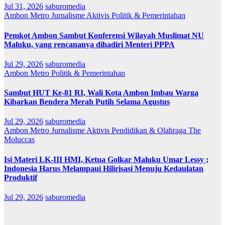
Jul 31, 2026
saburomedia
Ambon Metro
Jurnalisme Aktivis
Politik & Pemerintahan
Pemkot Ambon Sambut Konferensi Wilayah Muslimat NU
Maluku, yang rencananya dihadiri Menteri PPPA
Jul 29, 2026
saburomedia
Ambon Metro
Politik & Pemerintahan
Sambut HUT Ke-81 RI, Wali Kota Ambon Imbau Warga
Kibarkan Bendera Merah Putih Selama Agustus
Jul 29, 2026
saburomedia
Ambon Metro
Jurnalisme Aktivis
Pendidikan & Olahraga
The
Moluccas
Isi Materi LK-III HMI, Ketua Golkar Maluku Umar Lessy ;
Indonesia Harus Melampaui Hilirisasi Menuju Kedaulatan
Produktif
Jul 29, 2026
saburomedia