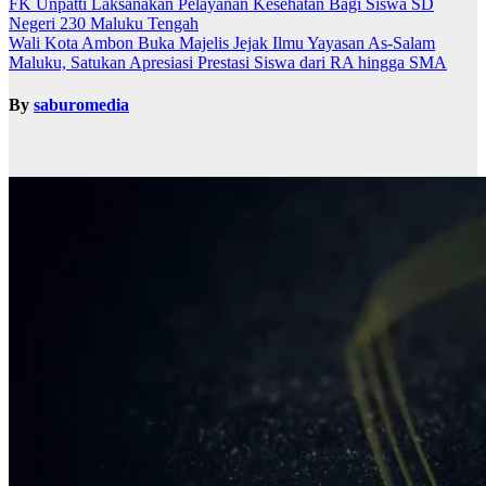
FK Unpatti Laksanakan Pelayanan Kesehatan Bagi Siswa SD
Negeri 230 Maluku Tengah
Wali Kota Ambon Buka Majelis Jejak Ilmu Yayasan As-Salam
Maluku, Satukan Apresiasi Prestasi Siswa dari RA hingga SMA
By
saburomedia