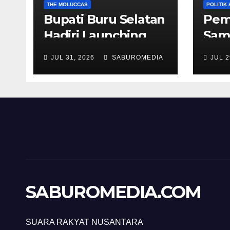
THE MOLUCCAS
POLITIK
Bupati Buru Selatan
Pem
Hadiri Launching
Sam
Penanaman
Wil
JUL 31, 2026
SABUROMEDIA
JUL 2
Serentak 1 Juta
NU 
Pohon Sukun
renc
Men
SABUROMEDIA.COM
SUARA RAKYAT NUSANTARA