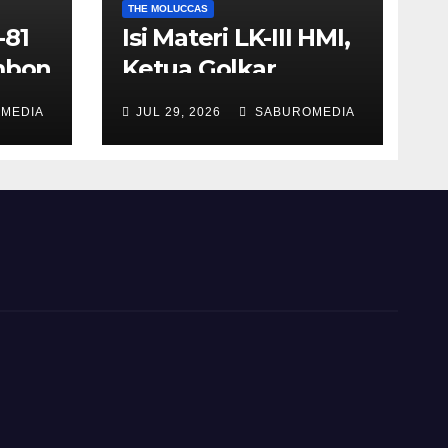
THE MOLUCCAS
-81
Isi Materi LK-III HMI,
Ambon
Ketua Golkar
Maluku Umar Lessy
MEDIA
JUL 29, 2026
SABUROMEDIA
ra
; Indonesia Harus
lama
Melampaui Hilirisasi
Menuju Kedaulatan
Produktif