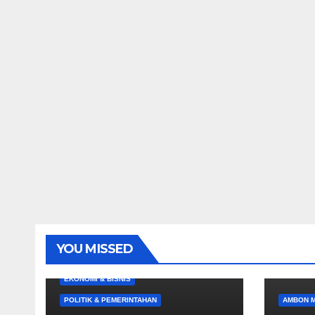
YOU MISSED
EKONOMI & BISNIS
POLITIK & PEMERINTAHAN
AMBON 