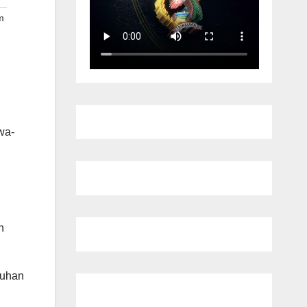
m
wa-
n
buhan