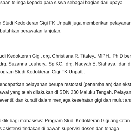
saan telinga kepada para siswa sebagai bagian dari upaya
 Studi Kedokteran Gigi FK Unpatti juga memberikan pelayana
butuhkan perawatan lanjutan.
udi Kedokteran Gigi, drg. Christiana R. Titaley., MIPH., Ph.D b
KG., drg. Suzanna Leuhery., Sp.KG., drg. Nadyah E. Siahaya., dan d
rogram Studi Kedokteran Gigi FK Unpatti.
 mendapatkan pelayanan berupa restorasi (penambalan) dan ekst
 awal yang telah dilakukan di SDN 230 Maluku Tengah. Pelaya
eventif, dan kuratif dalam menjaga kesehatan gigi dan mulut an
raktik bagi mahasiswa Program Studi Kedokteran Gigi angkatan
es asistensi tindakan di bawah supervisi dosen dan tenaga