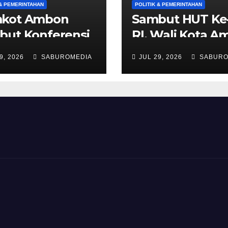
 & PEMERINTAHAN
POLITIK & PEMERINTAHAN
kot Ambon
Sambut HUT Ke
but Konferensi
RI, Wali Kota 
ayah Muslimat
Imbau Warga
9, 2026
SABUROMEDIA
JUL 29, 2026
SABURO
Maluku, yang
Kibarkan Bende
ananya dihadiri
Merah Putih Se
teri PPPA
Agustus