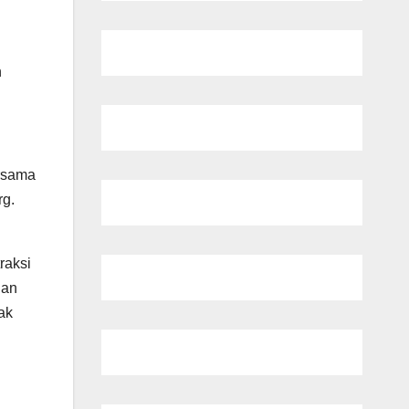
n
ersama
rg.
raksi
nan
ak