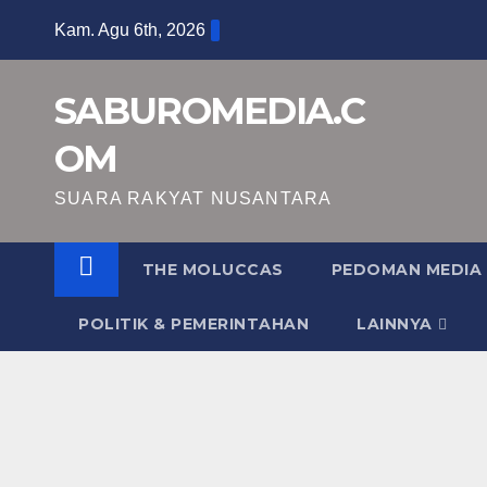
Skip
Kam. Agu 6th, 2026
to
content
SABUROMEDIA.C
OM
SUARA RAKYAT NUSANTARA
THE MOLUCCAS
PEDOMAN MEDIA 
POLITIK & PEMERINTAHAN
LAINNYA