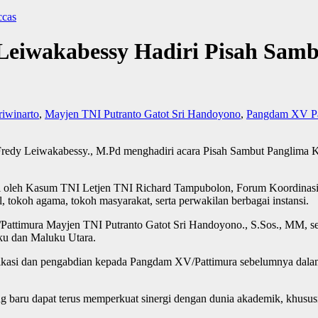
ccas
y Leiwakabessy Hadiri Pisah Sa
iwinarto
,
Mayjen TNI Putranto Gatot Sri Handoyono
,
Pangdam XV Pa
redy Leiwakabessy., M.Pd menghadiri acara Pisah Sambut Panglima 
.
diri oleh Kasum TNI Letjen TNI Richard Tampubolon, Forum Koordina
, tokoh agama, tokoh masyarakat, serta perwakilan berbagai instansi.
Pattimura Mayjen TNI Putranto Gatot Sri Handoyono., S.Sos., MM, s
ku dan Maluku Utara.
edikasi dan pengabdian kepada Pangdam XV/Pattimura sebelumnya dal
baru dapat terus memperkuat sinergi dengan dunia akademik, khusus