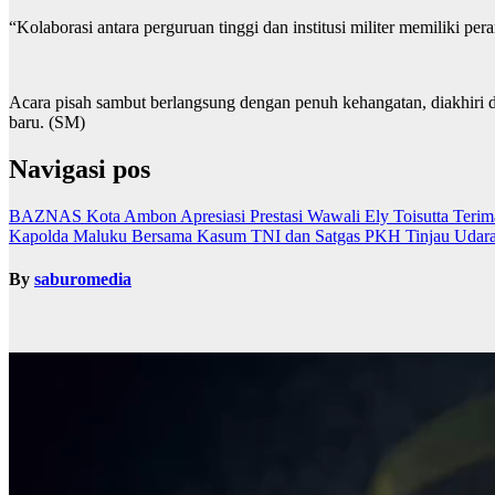
“Kolaborasi antara perguruan tinggi dan institusi militer memiliki pe
Acara pisah sambut berlangsung dengan penuh kehangatan, diakhiri
baru. (SM)
Navigasi pos
BAZNAS Kota Ambon Apresiasi Prestasi Wawali Ely Toisutta Teri
Kapolda Maluku Bersama Kasum TNI dan Satgas PKH Tinjau Udara
By
saburomedia