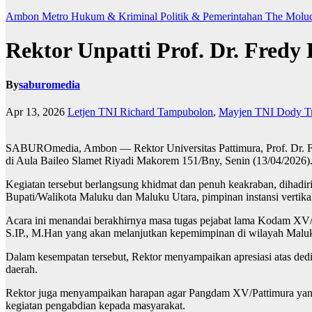
Ambon Metro
Hukum & Kriminal
Politik & Pemerintahan
The Molu
Rektor Unpatti Prof. Dr. Fred
By
saburomedia
Apr 13, 2026
Letjen TNI Richard Tampubolon
,
Mayjen TNI Dody Tr
SABUROmedia, Ambon — Rektor Universitas Pattimura, Prof. Dr. F
di Aula Baileo Slamet Riyadi Makorem 151/Bny, Senin (13/04/2026)
Kegiatan tersebut berlangsung khidmat dan penuh keakraban, diha
Bupati/Walikota Maluku dan Maluku Utara, pimpinan instansi vertikal
Acara ini menandai berakhirnya masa tugas pejabat lama Kodam XV/
S.IP., M.Han yang akan melanjutkan kepemimpinan di wilayah Malu
Dalam kesempatan tersebut, Rektor menyampaikan apresiasi atas d
daerah.
Rektor juga menyampaikan harapan agar Pangdam XV/Pattimura yang 
kegiatan pengabdian kepada masyarakat.