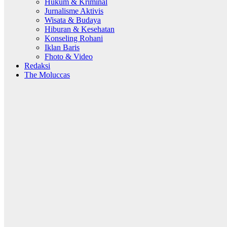
Hukum & Kriminal
Jurnalisme Aktivis
Wisata & Budaya
Hiburan & Kesehatan
Konseling Rohani
Iklan Baris
Fhoto & Video
Redaksi
The Moluccas