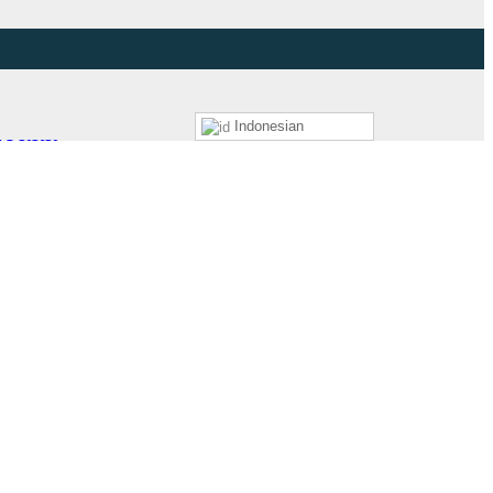
Indonesian
MALUKU
adar agenda komunikasi.…
 Komando Daerah Militer (Pangdam)…