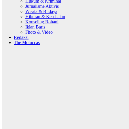
Hukum & Kriminal
Jurnalisme Aktivis
Wisata & Budaya
Hiburan & Kesehatan
Konseling Rohani
Iklan Baris
Fhoto & Video
Redaksi
The Moluccas