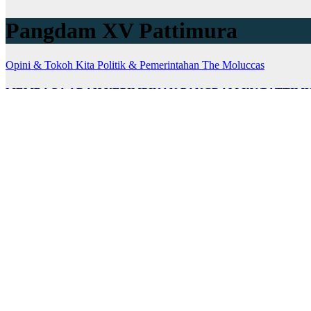
Pangdam XV Pattimura
Opini & Tokoh Kita
Politik & Pemerintahan
The Moluccas
MEMBACA ARAH KEPIMPINAN PANGDAM XV/PATTIM
Jul 2, 2026
saburomedia
Oleh : Anos Yeremias SABUROmedia — Silaturahmi Pangdam XV/Pat
Ambon Metro
Hukum & Kriminal
Politik & Pemerintahan
The Molu
Rektor Unpatti Prof. Dr. Fredy Leiwakabessy Hadiri Pisah S
Apr 13, 2026
saburomedia
SABUROmedia, Ambon — Rektor Universitas Pattimura, Prof. Dr. F
Ambon Metro
Hukum & Kriminal
Politik & Pemerintahan
The Molu
Sang Jenderal Petarung Tiba di Bumi Raja-Raja, Mayjen TNI 