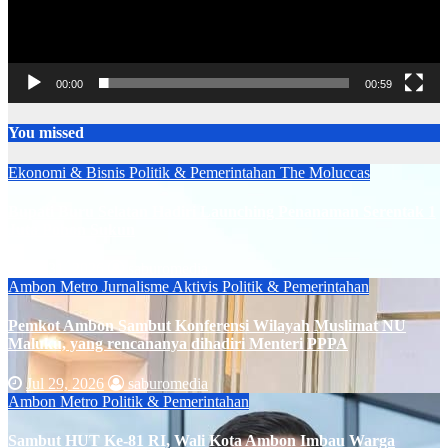
00:00
00:59
You missed
Ekonomi & Bisnis
Politik & Pemerintahan
The Moluccas
Bupati Buru Selatan Hadiri Launching Penanaman Serentak 1
Juta Pohon Sukun
Jul 31, 2026
saburomedia
Ambon Metro
Jurnalisme Aktivis
Politik & Pemerintahan
Pemkot Ambon Sambut Konferensi Wilayah Muslimat NU
Maluku, yang rencananya dihadiri Menteri PPPA
Jul 29, 2026
saburomedia
Ambon Metro
Politik & Pemerintahan
Sambut HUT Ke-81 RI, Wali Kota Ambon Imbau Warga