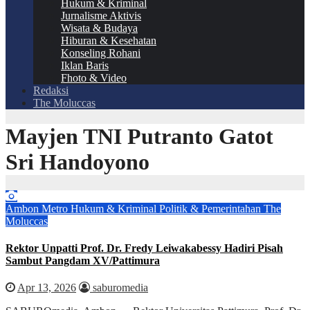
Hukum & Kriminal
Jurnalisme Aktivis
Wisata & Budaya
Hiburan & Kesehatan
Konseling Rohani
Iklan Baris
Fhoto & Video
Redaksi
The Moluccas
Mayjen TNI Putranto Gatot
Sri Handoyono
Ambon Metro
Hukum & Kriminal
Politik & Pemerintahan
The
Moluccas
Rektor Unpatti Prof. Dr. Fredy Leiwakabessy Hadiri Pisah
Sambut Pangdam XV/Pattimura
Apr 13, 2026
saburomedia