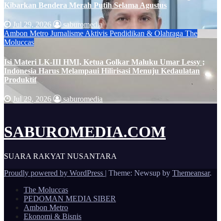
Kibarkan Bendera Merah Putih Selama Agustus
Jul 29, 2026
saburomedia
Ambon Metro
Jurnalisme Aktivis
Pendidikan & Olahraga
The
Moluccas
Isi Materi LK-III HMI, Ketua Golkar Maluku Umar Lessy ;
Indonesia Harus Melampaui Hilirisasi Menuju Kedaulatan
Produktif
Jul 29, 2026
saburomedia
SABUROMEDIA.COM
SUARA RAKYAT NUSANTARA
Proudly powered by WordPress
|
Theme: Newsup by
Themeansar
.
The Moluccas
PEDOMAN MEDIA SIBER
Ambon Metro
Ekonomi & Bisnis