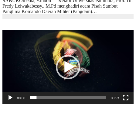
SABUROmedia, Ambon — Rektor Universitas Pattimura, Prof. Dr.
Fredy Leiwakabessy., M.Pd menghadiri acara Pisah Sambut
Panglima Komando Daerah Militer (Pangdam)…
Pemutar
Video
00:00
00:53