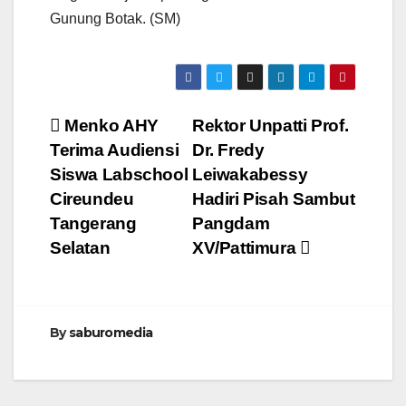
Gunung Botak. (SM)
Navigasi
Menko AHY
Rektor Unpatti Prof.
Terima Audiensi
Dr. Fredy
pos
Siswa Labschool
Leiwakabessy
Cireundeu
Hadiri Pisah Sambut
Tangerang
Pangdam
Selatan
XV/Pattimura
By
saburomedia