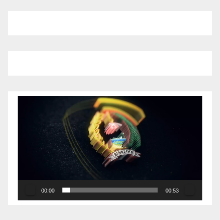
Pemutar
Video
00:00
00:53