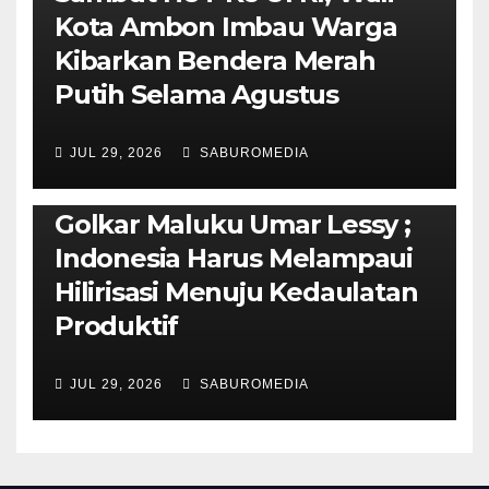
Kota Ambon Imbau Warga
Kibarkan Bendera Merah
Putih Selama Agustus
AMBON METRO
JURNALISME AKTIVIS
JUL 29, 2026
SABUROMEDIA
PENDIDIKAN & OLAHRAGA
THE MOLUCCAS
Isi Materi LK-III HMI, Ketua
Golkar Maluku Umar Lessy ;
Indonesia Harus Melampaui
Hilirisasi Menuju Kedaulatan
Produktif
JUL 29, 2026
SABUROMEDIA