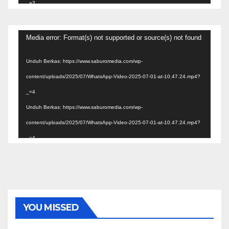
_=3
Pemutar
Media error: Format(s) not supported or source(s) not found
Video
Unduh Berkas: https://www.saburomedia.com/wp-
content/uploads/2025/07/WhatsApp-Video-2025-07-01-at-10.47.24.mp4?
_=4
Unduh Berkas: https://www.saburomedia.com/wp-
content/uploads/2025/07/WhatsApp-Video-2025-07-01-at-10.47.24.mp4?
_=4
YOU MISSED
EKONOMI & BISNIS
POLITIK & PEMERINTAHAN