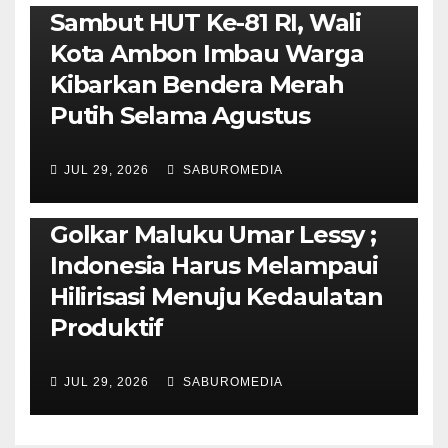
Sambut HUT Ke-81 RI, Wali
Kota Ambon Imbau Warga
Kibarkan Bendera Merah
Putih Selama Agustus
AMBON METRO
JURNALISME AKTIVIS
JUL 29, 2026
SABUROMEDIA
PENDIDIKAN & OLAHRAGA
THE MOLUCCAS
Isi Materi LK-III HMI, Ketua
Golkar Maluku Umar Lessy ;
Indonesia Harus Melampaui
Hilirisasi Menuju Kedaulatan
Produktif
JUL 29, 2026
SABUROMEDIA