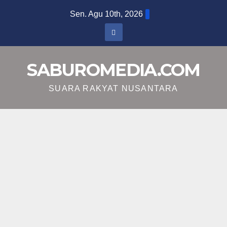
Skip
Sen. Agu 10th, 2026
to
content
SABUROMEDIA.COM
SUARA RAKYAT NUSANTARA