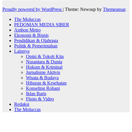
Proudly powered by WordPress
|
Theme: Newsup by
Themeansar
.
The Moluccas
PEDOMAN MEDIA SIBER
Ambon Metro
Ekonomi & Bisnis
Pendidikan & Olahraga
Politik & Pemerintahan
Lainnya
Opini & Tokoh Kita
Nusantara & Dunia
Hukum & Kriminal
Jurnalisme Aktivis
Wisata & Budaya
Hiburan & Kesehatan
Konseling Rohani
Iklan Baris
Fhoto & Video
Redaksi
The Moluccas