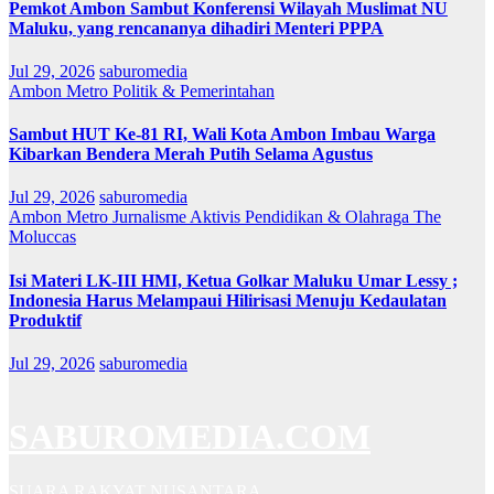
Pemkot Ambon Sambut Konferensi Wilayah Muslimat NU
Maluku, yang rencananya dihadiri Menteri PPPA
Jul 29, 2026
saburomedia
Ambon Metro
Politik & Pemerintahan
Sambut HUT Ke-81 RI, Wali Kota Ambon Imbau Warga
Kibarkan Bendera Merah Putih Selama Agustus
Jul 29, 2026
saburomedia
Ambon Metro
Jurnalisme Aktivis
Pendidikan & Olahraga
The
Moluccas
Isi Materi LK-III HMI, Ketua Golkar Maluku Umar Lessy ;
Indonesia Harus Melampaui Hilirisasi Menuju Kedaulatan
Produktif
Jul 29, 2026
saburomedia
SABUROMEDIA.COM
SUARA RAKYAT NUSANTARA