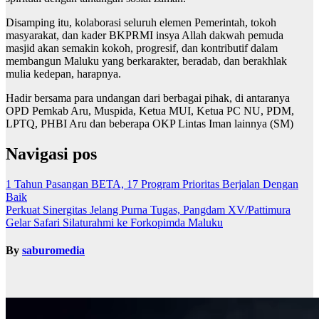
Disamping itu, kolaborasi seluruh elemen Pemerintah, tokoh
masyarakat, dan kader BKPRMI insya Allah dakwah pemuda
masjid akan semakin kokoh, progresif, dan kontributif dalam
membangun Maluku yang berkarakter, beradab, dan berakhlak
mulia kedepan, harapnya.
Hadir bersama para undangan dari berbagai pihak, di antaranya
OPD Pemkab Aru, Muspida, Ketua MUI, Ketua PC NU, PDM,
LPTQ, PHBI Aru dan beberapa OKP Lintas Iman lainnya (SM)
Navigasi pos
1 Tahun Pasangan BETA, 17 Program Prioritas Berjalan Dengan
Baik
Perkuat Sinergitas Jelang Purna Tugas, Pangdam XV/Pattimura
Gelar Safari Silaturahmi ke Forkopimda Maluku
By
saburomedia