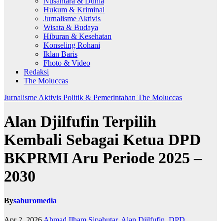
Nusantara & Dunia
Hukum & Kriminal
Jurnalisme Aktivis
Wisata & Budaya
Hiburan & Kesehatan
Konseling Rohani
Iklan Baris
Fhoto & Video
Redaksi
The Moluccas
Jurnalisme Aktivis
Politik & Pemerintahan
The Moluccas
Alan Djilfufin Terpilih
Kembali Sebagai Ketua DPD
BKPRMI Aru Periode 2025 –
2030
By
saburomedia
Apr 2, 2026
Ahmad Ilham Sipahutar
,
Alan Djilfufin
,
DPD