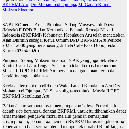
BKPRMI Aru
,
Drs Mohammad Djumpa
,
M. Gadafi Rumra
,
Moksen Sinamor
SABUROmedia, Aru – Pimpinan Sidang Musyawarah Daerah
(Musda) II DPD Badan Komunikasi Pemuda Remaja Masjid
Indonesia (BKPRMI) Kabupaten Kepulauan Aru telah menetapkan
Alan Djilfufin sebagai Ketua Umum DPD BKPRMI Aru Periode
2025 – 2030 yang berlangsung di Beta Café Kota Dobo, pada
Kamis (02/04/2026).
Pimpinan Sidang Moksen Sinamor., S.AP, yang juga Sekretaris
Kantor Camat Aru Tengah Selatan ini telah berhasil memimpin
Musda II DPD BKPRMI Aru berjalan dengan aman, tertib dan
berakhir dengan aklamasi.
Kegiatan tersebut dihadiri oleh Wakil Bupati Kepulauan Aru Drs
Mohammad Djumpa., M, Si, sekaligus membuka Musda II DPD
BKPRMI Kepulauan Aru.
Beliau dalam sambutannya, menyampaikan bahwa Pemerintah
daerah siap bersinergi dengan BKPRMI, untuk itu diharapkan dapat
terus menjadi pengawal moral melalui gerakan kemasjidan.
Disamping itu, beliau juga meminta BKPRMI harus menjdi corong
kebersamaan baik secara internal maupun ekternal di Bumi Jargaria.