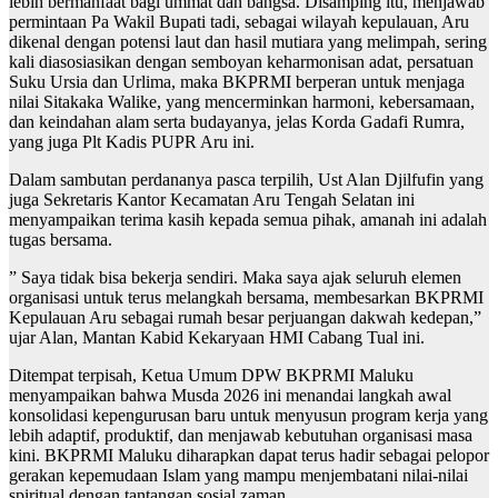
lebih bermanfaat bagi ummat dan bangsa. Disamping itu, menjawab
permintaan Pa Wakil Bupati tadi, sebagai wilayah kepulauan, Aru
dikenal dengan potensi laut dan hasil mutiara yang melimpah, sering
kali diasosiasikan dengan semboyan keharmonisan adat, persatuan
Suku Ursia dan Urlima, maka BKPRMI berperan untuk menjaga
nilai Sitakaka Walike, yang mencerminkan harmoni, kebersamaan,
dan keindahan alam serta budayanya, jelas Korda Gadafi Rumra,
yang juga Plt Kadis PUPR Aru ini.
Dalam sambutan perdananya pasca terpilih, Ust Alan Djilfufin yang
juga Sekretaris Kantor Kecamatan Aru Tengah Selatan ini
menyampaikan terima kasih kepada semua pihak, amanah ini adalah
tugas bersama.
” Saya tidak bisa bekerja sendiri. Maka saya ajak seluruh elemen
organisasi untuk terus melangkah bersama, membesarkan BKPRMI
Kepulauan Aru sebagai rumah besar perjuangan dakwah kedepan,”
ujar Alan, Mantan Kabid Kekaryaan HMI Cabang Tual ini.
Ditempat terpisah, Ketua Umum DPW BKPRMI Maluku
menyampaikan bahwa Musda 2026 ini menandai langkah awal
konsolidasi kepengurusan baru untuk menyusun program kerja yang
lebih adaptif, produktif, dan menjawab kebutuhan organisasi masa
kini. BKPRMI Maluku diharapkan dapat terus hadir sebagai pelopor
gerakan kepemudaan Islam yang mampu menjembatani nilai-nilai
spiritual dengan tantangan sosial zaman.