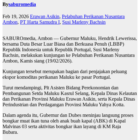
By
saburomedia
Feb 19, 2026
Erawan Asikin
,
Pelabuhan Perikanan Nusantara
Ambon
,
PT Harta Samudra I
,
Susi Marleny Bachsin
SABUROmedia, Ambon — Gubernur Maluku, Hendrik Lewerissa,
bersama Duta Besar Luar Biasa dan Berkuasa Penuh (LBBP)
Republik Indonesia untuk Republik Portugal, Susi Marleny
Bachsin, melakukan kunjungan ke Pelabuhan Perikanan Nusantara
Ambon, Kamis siang (19/02/2026).
Kunjungan tersebut merupakan bagian dari penjajakan peluang
ekspor komoditas perikanan Maluku ke pasar Portugal.
Turut mendampingi, Plt Asisten Bidang Perekonomian dan
Pembangunan Setda Maluku Kasrul Selang, Kepala Dinas Kelautan
dan Perikanan Provinsi Maluku Erawan Asikin, serta Kepala Dinas
Perindustrian dan Perdagangan Provinsi Maluku Yahya Kotta.
Dalam agenda itu, Gubernur dan Dubes meninjau langsung proses
bongkar muat ikan tuna oleh anak buah kapal (ABK) di Kapal
Malvinas 03 serta aktivitas bongkar ikan layang di KM Raja
Bubara.