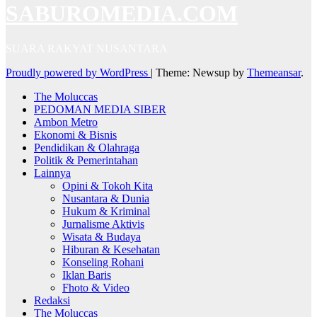
SABUROMEDIA.COM
SUARA RAKYAT NUSANTARA
Proudly powered by WordPress
|
Theme: Newsup by
Themeansar
.
The Moluccas
PEDOMAN MEDIA SIBER
Ambon Metro
Ekonomi & Bisnis
Pendidikan & Olahraga
Politik & Pemerintahan
Lainnya
Opini & Tokoh Kita
Nusantara & Dunia
Hukum & Kriminal
Jurnalisme Aktivis
Wisata & Budaya
Hiburan & Kesehatan
Konseling Rohani
Iklan Baris
Fhoto & Video
Redaksi
The Moluccas