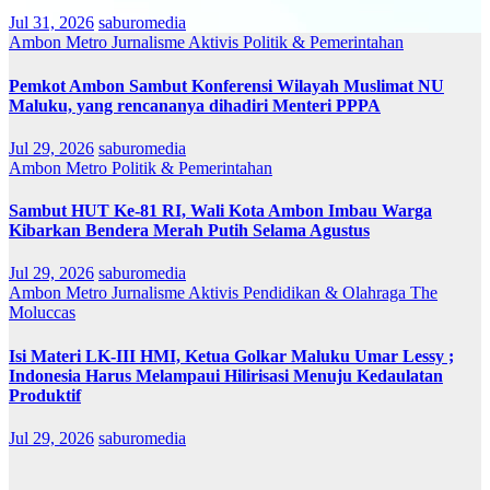
Jul 31, 2026
saburomedia
Ambon Metro
Jurnalisme Aktivis
Politik & Pemerintahan
Pemkot Ambon Sambut Konferensi Wilayah Muslimat NU
Maluku, yang rencananya dihadiri Menteri PPPA
Jul 29, 2026
saburomedia
Ambon Metro
Politik & Pemerintahan
Sambut HUT Ke-81 RI, Wali Kota Ambon Imbau Warga
Kibarkan Bendera Merah Putih Selama Agustus
Jul 29, 2026
saburomedia
Ambon Metro
Jurnalisme Aktivis
Pendidikan & Olahraga
The
Moluccas
Isi Materi LK-III HMI, Ketua Golkar Maluku Umar Lessy ;
Indonesia Harus Melampaui Hilirisasi Menuju Kedaulatan
Produktif
Jul 29, 2026
saburomedia