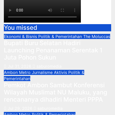
You missed
Ekonomi & Bisnis
Politik & Pemerintahan
The Moluccas
Bupati Buru Selatan Hadiri
Launching Penanaman Serentak 1
Juta Pohon Sukun
Jul 31, 2026
saburomedia
Ambon Metro
Jurnalisme Aktivis
Politik &
Pemerintahan
Pemkot Ambon Sambut Konferensi
Wilayah Muslimat NU Maluku, yang
rencananya dihadiri Menteri PPPA
Jul 29, 2026
saburomedia
Ambon Metro
Politik & Pemerintahan