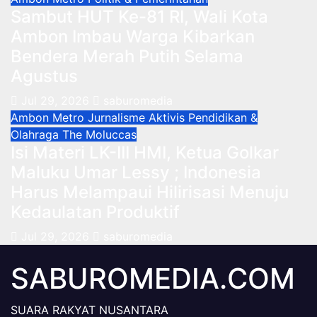
Sambut HUT Ke-81 RI, Wali Kota
Ambon Imbau Warga Kibarkan
Bendera Merah Putih Selama
Agustus
Jul 29, 2026
saburomedia
Ambon Metro
Jurnalisme Aktivis
Pendidikan &
Olahraga
The Moluccas
Isi Materi LK-III HMI, Ketua Golkar
Maluku Umar Lessy ; Indonesia
Harus Melampaui Hilirisasi Menuju
Kedaulatan Produktif
Jul 29, 2026
saburomedia
SABUROMEDIA.COM
SUARA RAKYAT NUSANTARA