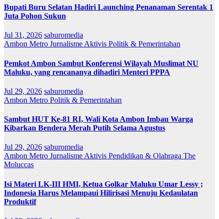
Bupati Buru Selatan Hadiri Launching Penanaman Serentak 1
Juta Pohon Sukun
Jul 31, 2026
saburomedia
Ambon Metro
Jurnalisme Aktivis
Politik & Pemerintahan
Pemkot Ambon Sambut Konferensi Wilayah Muslimat NU
Maluku, yang rencananya dihadiri Menteri PPPA
Jul 29, 2026
saburomedia
Ambon Metro
Politik & Pemerintahan
Sambut HUT Ke-81 RI, Wali Kota Ambon Imbau Warga
Kibarkan Bendera Merah Putih Selama Agustus
Jul 29, 2026
saburomedia
Ambon Metro
Jurnalisme Aktivis
Pendidikan & Olahraga
The
Moluccas
Isi Materi LK-III HMI, Ketua Golkar Maluku Umar Lessy ;
Indonesia Harus Melampaui Hilirisasi Menuju Kedaulatan
Produktif