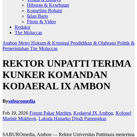
Hiburan & Kesehatan
Konseling Rohani
Iklan Baris
Fhoto & Video
Redaksi
The Moluccas
Ambon Metro
Hukum & Kriminal
Pendidikan & Olahraga
Politik &
Pemerintahan
The Moluccas
REKTOR UNPATTI TERIMA
KUNKER KOMANDAN
KODAERAL IX AMBON
By
saburomedia
Feb 19, 2026
Forum Pakar Maritim
,
Kodaeral IX Ambon
,
Kolonel
Marinir Mukhroji
,
Laksda Hanarko Djodi Pamungkas
SABUROmedia, Ambon — Rektor Universitas Pattimura menerima