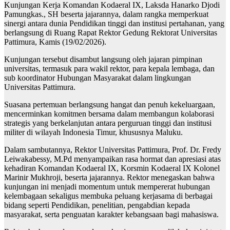
Kunjungan Kerja Komandan Kodaeral IX, Laksda Hanarko Djodi
Pamungkas., SH beserta jajarannya, dalam rangka memperkuat
sinergi antara dunia Pendidikan tinggi dan institusi pertahanan, yang
berlangsung di Ruang Rapat Rektor Gedung Rektorat Universitas
Pattimura, Kamis (19/02/2026).
Kunjungan tersebut disambut langsung oleh jajaran pimpinan
universitas, termasuk para wakil rektor, para kepala lembaga, dan
sub koordinator Hubungan Masyarakat dalam lingkungan
Universitas Pattimura.
Suasana pertemuan berlangsung hangat dan penuh kekeluargaan,
mencerminkan komitmen bersama dalam membangun kolaborasi
strategis yang berkelanjutan antara perguruan tinggi dan institusi
militer di wilayah Indonesia Timur, khususnya Maluku.
Dalam sambutannya, Rektor Universitas Pattimura, Prof. Dr. Fredy
Leiwakabessy, M.Pd menyampaikan rasa hormat dan apresiasi atas
kehadiran Komandan Kodaeral IX, Korsmin Kodaeral IX Kolonel
Marinir Mukhroji, beserta jajarannya. Rektor menegaskan bahwa
kunjungan ini menjadi momentum untuk mempererat hubungan
kelembagaan sekaligus membuka peluang kerjasama di berbagai
bidang seperti Pendidikan, penelitian, pengabdian kepada
masyarakat, serta penguatan karakter kebangsaan bagi mahasiswa.