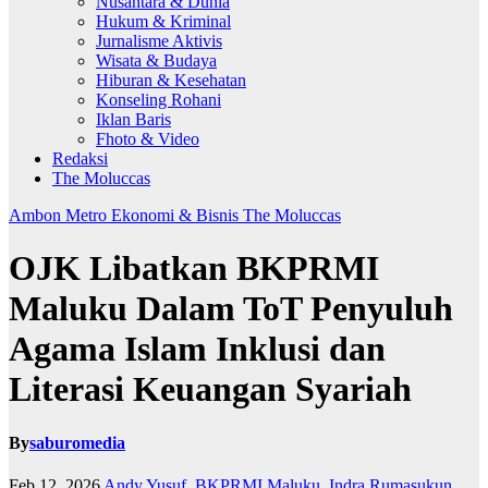
Nusantara & Dunia
Hukum & Kriminal
Jurnalisme Aktivis
Wisata & Budaya
Hiburan & Kesehatan
Konseling Rohani
Iklan Baris
Fhoto & Video
Redaksi
The Moluccas
Ambon Metro
Ekonomi & Bisnis
The Moluccas
OJK Libatkan BKPRMI
Maluku Dalam ToT Penyuluh
Agama Islam Inklusi dan
Literasi Keuangan Syariah
By
saburomedia
Feb 12, 2026
Andy Yusuf
,
BKPRMI Maluku
,
Indra Rumasukun
,