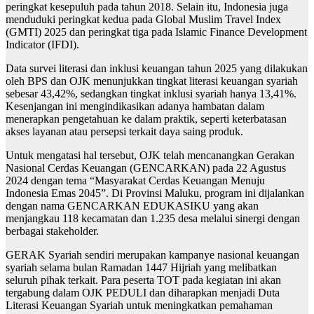
peringkat kesepuluh pada tahun 2018. Selain itu, Indonesia juga
menduduki peringkat kedua pada Global Muslim Travel Index
(GMTI) 2025 dan peringkat tiga pada Islamic Finance Development
Indicator (IFDI).
Data survei literasi dan inklusi keuangan tahun 2025 yang dilakukan
oleh BPS dan OJK menunjukkan tingkat literasi keuangan syariah
sebesar 43,42%, sedangkan tingkat inklusi syariah hanya 13,41%.
Kesenjangan ini mengindikasikan adanya hambatan dalam
menerapkan pengetahuan ke dalam praktik, seperti keterbatasan
akses layanan atau persepsi terkait daya saing produk.
Untuk mengatasi hal tersebut, OJK telah mencanangkan Gerakan
Nasional Cerdas Keuangan (GENCARKAN) pada 22 Agustus
2024 dengan tema “Masyarakat Cerdas Keuangan Menuju
Indonesia Emas 2045”. Di Provinsi Maluku, program ini dijalankan
dengan nama GENCARKAN EDUKASIKU yang akan
menjangkau 118 kecamatan dan 1.235 desa melalui sinergi dengan
berbagai stakeholder.
GERAK Syariah sendiri merupakan kampanye nasional keuangan
syariah selama bulan Ramadan 1447 Hijriah yang melibatkan
seluruh pihak terkait. Para peserta TOT pada kegiatan ini akan
tergabung dalam OJK PEDULI dan diharapkan menjadi Duta
Literasi Keuangan Syariah untuk meningkatkan pemahaman