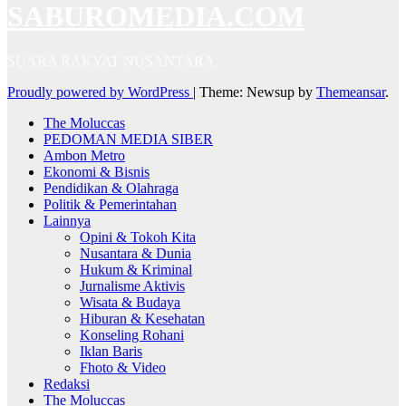
SABUROMEDIA.COM
SUARA RAKYAT NUSANTARA
Proudly powered by WordPress
|
Theme: Newsup by
Themeansar
.
The Moluccas
PEDOMAN MEDIA SIBER
Ambon Metro
Ekonomi & Bisnis
Pendidikan & Olahraga
Politik & Pemerintahan
Lainnya
Opini & Tokoh Kita
Nusantara & Dunia
Hukum & Kriminal
Jurnalisme Aktivis
Wisata & Budaya
Hiburan & Kesehatan
Konseling Rohani
Iklan Baris
Fhoto & Video
Redaksi
The Moluccas