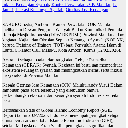
Inklusi Keuangan Syariah
,
Kantor Perwakilan OJK Maluku
,
La
Januri
,
Literasi Keuangan Syariah
,
Otoritas Jasa Keuangan
SABUROmedia, Ambon – Kantor Perwakilan OJK Maluku
melibatkan Dewan Pengurus Wilayah Badan Komunikasi Pemuda
Remaja Masjid Indonesia (DPW BKPRMI) Provinsi Maluku dalam
kegiatan Kajian dan Obrolan Seputar Keuangan Syariah (KOLAK)
berupa Training of Trainers (TOT) bagi Penyuluh Agama Islam di
Lantai 6 Kantor OJK Maluku, Kota Ambon, Kamis (12/02/2026).
Acara ini sebagai bagian dari rangkaian Gebyar Ramadhan
Keuangan (GERAK) Syariah. Kegiatan ini bertujuan memperkuat
ekosistem keuangan syariah dan meningkatkan literasi serta inklusi
masyarakat di Provinsi Maluku.
Kepala Otoritas Jasa Keuangan (OJK) Maluku Andy Yusuf Dalam
sambutan pada acara tersebut yang disebutkan bahwa
perkembangan ekonomi dan keuangan syariah Indonesia semakin
pesat.
Berdasarkan State of Global Islamic Economy Report (SGIE
Report) tahun 2024/2025, Indonesia menempati peringkat ketiga
dunia berdasarkan Global Islamic Economic Indicator (GIEI),
setelah Malaysia dan Arab Saudi – peningkatan signifikan dari