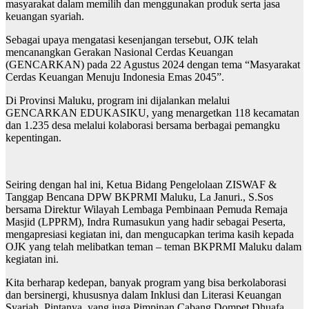
masyarakat dalam memilih dan menggunakan produk serta jasa
keuangan syariah.
Sebagai upaya mengatasi kesenjangan tersebut, OJK telah
mencanangkan Gerakan Nasional Cerdas Keuangan
(GENCARKAN) pada 22 Agustus 2024 dengan tema “Masyarakat
Cerdas Keuangan Menuju Indonesia Emas 2045”.
Di Provinsi Maluku, program ini dijalankan melalui
GENCARKAN EDUKASIKU, yang menargetkan 118 kecamatan
dan 1.235 desa melalui kolaborasi bersama berbagai pemangku
kepentingan.
Seiring dengan hal ini, Ketua Bidang Pengelolaan ZISWAF &
Tanggap Bencana DPW BKPRMI Maluku, La Januri., S.Sos
bersama Direktur Wilayah Lembaga Pembinaan Pemuda Remaja
Masjid (LPPRM), Indra Rumasukun yang hadir sebagai Peserta,
mengapresiasi kegiatan ini, dan mengucapkan terima kasih kepada
OJK yang telah melibatkan teman – teman BKPRMI Maluku dalam
kegiatan ini.
Kita berharap kedepan, banyak program yang bisa berkolaborasi
dan bersinergi, khususnya dalam Inklusi dan Literasi Keuangan
Syariah, Pintanya, yang juga Pimpinan Cabang Dompet Dhuafa