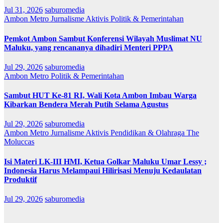
Jul 31, 2026
saburomedia
Ambon Metro
Jurnalisme Aktivis
Politik & Pemerintahan
Pemkot Ambon Sambut Konferensi Wilayah Muslimat NU
Maluku, yang rencananya dihadiri Menteri PPPA
Jul 29, 2026
saburomedia
Ambon Metro
Politik & Pemerintahan
Sambut HUT Ke-81 RI, Wali Kota Ambon Imbau Warga
Kibarkan Bendera Merah Putih Selama Agustus
Jul 29, 2026
saburomedia
Ambon Metro
Jurnalisme Aktivis
Pendidikan & Olahraga
The
Moluccas
Isi Materi LK-III HMI, Ketua Golkar Maluku Umar Lessy ;
Indonesia Harus Melampaui Hilirisasi Menuju Kedaulatan
Produktif
Jul 29, 2026
saburomedia