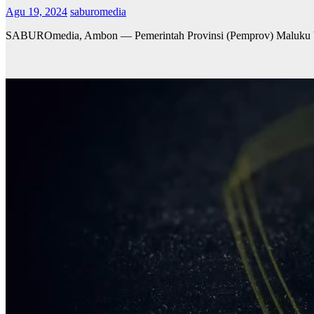
Agu 19, 2024
saburomedia
SABUROmedia, Ambon — Pemerintah Provinsi (Pemprov) Maluku be