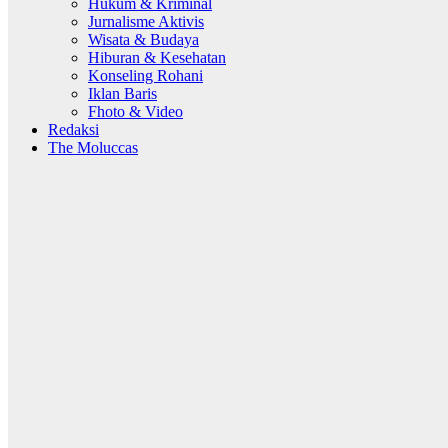
Hukum & Kriminal
Jurnalisme Aktivis
Wisata & Budaya
Hiburan & Kesehatan
Konseling Rohani
Iklan Baris
Fhoto & Video
Redaksi
The Moluccas