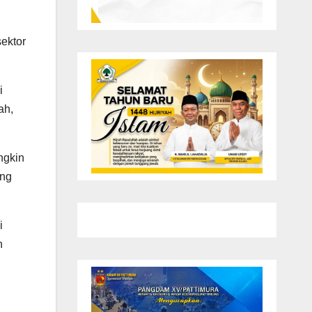
i
ektor
i
ah,
ungkin
ang
i
n