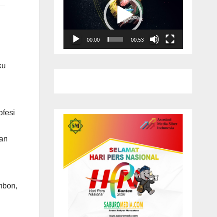
Video
00:00
00:53
ku
ofesi
aan
mbon,