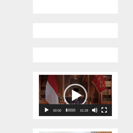
Pemutar
Video
00:00
01:28