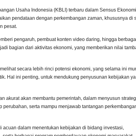
pangan Usaha Indonesia (KBLI) terbaru dalam Sensus Ekonom
aikan pendataan dengan perkembangan zaman, khususnya di s
n pesat.
pemberi pengaruh, pembuat konten video daring, hingga berbaga
enjadi bagian dari aktivitas ekonomi, yang memberikan nilai tamb
at melihat secara lebih rinci potensi ekonomi, yang selama ini m
tik. Hal ini penting, untuk mendukung penyusunan kebijakan y
dan akurat akan membantu pemerintah, dalam menyusun strateg
ap perubahan, serta mampu menjawab tantangan perkembanga
di acuan dalam menentukan kebijakan di bidang investasi,
, serta berbagai program pemberdayaan ekonomi masyarakat.