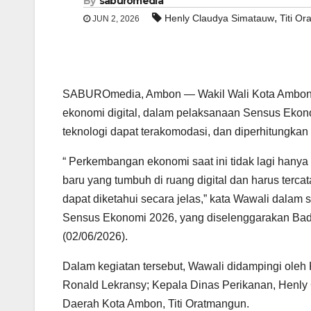
By
saburomedia
,
Henly Claudya Simatauw
Titi O
JUN 2, 2026
SABUROmedia, Ambon — Wakil Wali Kota Ambon, E
ekonomi digital, dalam pelaksanaan Sensus Ekono
teknologi dapat terakomodasi, dan diperhitungk
“ Perkembangan ekonomi saat ini tidak lagi hanya
baru yang tumbuh di ruang digital dan harus terc
dapat diketahui secara jelas,” kata Wawali dala
Sensus Ekonomi 2026, yang diselenggarakan Badan
(02/06/2026).
Dalam kegiatan tersebut, Wawali didampingi oleh
Ronald Lekransy; Kepala Dinas Perikanan, Henly
Daerah Kota Ambon, Titi Oratmangun.