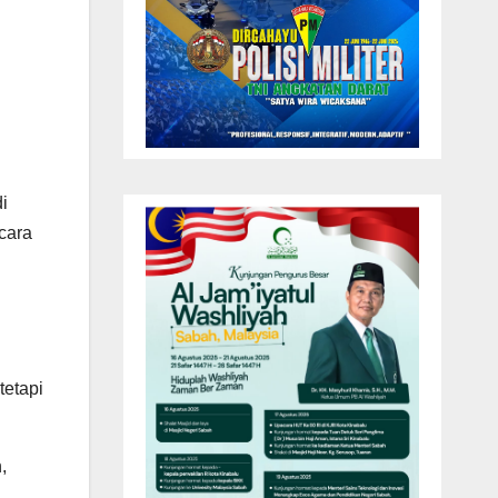
i
cara
tetapi
,