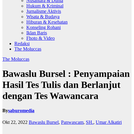
Nusantara & Dunia
Hukum & Kriminal
Jurnalisme Aktivis
Wisata & Budaya
Hiburan & Kesehatan
Konseling Rohani
Iklan Baris
Fhoto & Video
Redaksi
The Moluccas
The Moluccas
Bawaslu Bursel : Penyampaian
Hasil Tes Tulis dan Berlanjut
dengan Tes Wawancara
By
saburomedia
Okt 22, 2022
Bawaslu Bursel
,
Panwascam
,
SH.
,
Umar Alkatiri