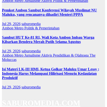
Ambon Metro
Jurnalisme Aktivis
Politik & Pemerintahan
Pemkot Ambon Sambut Konferensi Wilayah Muslimat NU
Maluku, yang rencananya dihadiri Menteri PPPA
Jul 29, 2026
saburomedia
Ambon Metro
Politik & Pemerintahan
Sambut HUT Ke-81 RI, Wali Kota Ambon Imbau Warga
Kibarkan Bendera Merah Putih Selama Agustus
Jul 29, 2026
saburomedia
Ambon Metro
Jurnalisme Aktivis
Pendidikan & Olahraga
The
Moluccas
Isi Materi LK-III HMI, Ketua Golkar Maluku Umar Lessy ;
Indonesia Harus Melampaui Hilirisasi Menuju Kedaulatan
Produktif
Jul 29, 2026
saburomedia
SABUROMEDIA.COM