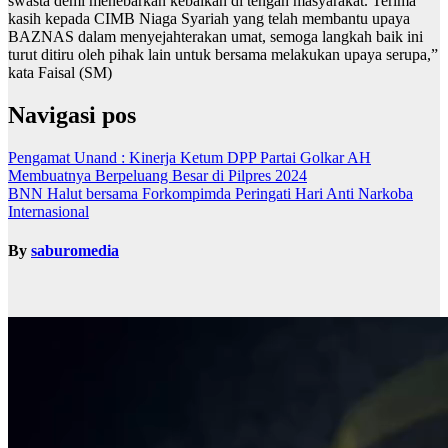
swasta demi menebarkan kebaikan di tengah masyarakat. Terima
kasih kepada CIMB Niaga Syariah yang telah membantu upaya
BAZNAS dalam menyejahterakan umat, semoga langkah baik ini
turut ditiru oleh pihak lain untuk bersama melakukan upaya serupa,”
kata Faisal (SM)
Navigasi pos
Pengamat Unand : Kinerja Ketum DPP Partai Golkar AH
Membuatnya Berpeluang Besar di Pilpres 2024
BNN Halut bersama Forkompimda Peringati Hari Anti Narkoba
Internasional
By
saburomedia