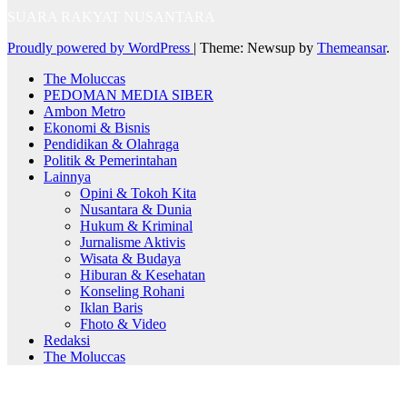
SUARA RAKYAT NUSANTARA
Proudly powered by WordPress
|
Theme: Newsup by
Themeansar
.
The Moluccas
PEDOMAN MEDIA SIBER
Ambon Metro
Ekonomi & Bisnis
Pendidikan & Olahraga
Politik & Pemerintahan
Lainnya
Opini & Tokoh Kita
Nusantara & Dunia
Hukum & Kriminal
Jurnalisme Aktivis
Wisata & Budaya
Hiburan & Kesehatan
Konseling Rohani
Iklan Baris
Fhoto & Video
Redaksi
The Moluccas