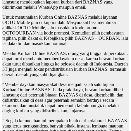
langsung mendapatkan laporan kurban dari BAZNAS yang
dikirimkan melalui WhatsApp maupun email.
Untuk menunaikan Kurban Online BAZNAS melalui layanan
OCTO Mobile pun cukup mudah. Masyarakat bisa membuka
aplikasi OCTO Mobile, lalu masukkan kode promo
OCTOQURBAN via kode promosi. Kemudian pilih pembayaran
tagihan, pilih Zakat & Kebajikan, pilih BAZNAS – QURBAN, lalu
isi data diri dan masukkan nominal.
Melalui Kurban Online BAZNAS, orang yang tinggal di perkotaan,
dapat turut membantu memberdayakan desa, karena hewan kurban
akan turut dibagikan hingga ke pelosok daerah di Indonesia. Daerah
3T juga menjadi fokus pendistribusian kurban BAZNAS, termasuk
daerah-daerah yang sulit dijangkau.
“Memberdayakan masyarakat desa menjadi salah satu tujuan
Kurban Online BAZNAS. Pada praktiknya, hewan kurban dibeli
langsung dari peternak binaan BAZNAS di desa, disembelih, dan
didistribusikan di desa agar peternak semakin berdaya secara
ekonomi dan mustahik dapat memenuhi kebutuhan gizi melalui
daging kurban yang didistribusikan,” ujarnya.
” Segala kemudahan ini merupakan buah dari kolaborasi BAZNAS
yang terus menggandeng banyak pihak, instansi lembaga maupun