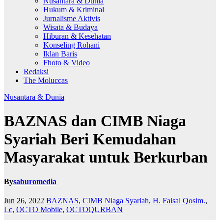
Nusantara & Dunia
Hukum & Kriminal
Jurnalisme Aktivis
Wisata & Budaya
Hiburan & Kesehatan
Konseling Rohani
Iklan Baris
Fhoto & Video
Redaksi
The Moluccas
Nusantara & Dunia
BAZNAS dan CIMB Niaga
Syariah Beri Kemudahan
Masyarakat untuk Berkurban
By
saburomedia
Jun 26, 2022
BAZNAS
,
CIMB Niaga Syariah
,
H. Faisal Qosim.
,
Lc
,
OCTO Mobile
,
OCTOQURBAN