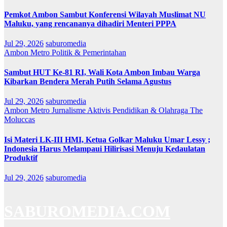
Pemkot Ambon Sambut Konferensi Wilayah Muslimat NU
Maluku, yang rencananya dihadiri Menteri PPPA
Jul 29, 2026
saburomedia
Ambon Metro
Politik & Pemerintahan
Sambut HUT Ke-81 RI, Wali Kota Ambon Imbau Warga
Kibarkan Bendera Merah Putih Selama Agustus
Jul 29, 2026
saburomedia
Ambon Metro
Jurnalisme Aktivis
Pendidikan & Olahraga
The
Moluccas
Isi Materi LK-III HMI, Ketua Golkar Maluku Umar Lessy ;
Indonesia Harus Melampaui Hilirisasi Menuju Kedaulatan
Produktif
Jul 29, 2026
saburomedia
SABUROMEDIA.COM