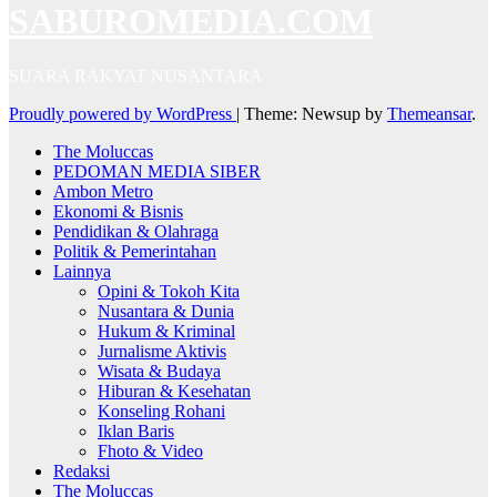
SABUROMEDIA.COM
SUARA RAKYAT NUSANTARA
Proudly powered by WordPress
|
Theme: Newsup by
Themeansar
.
The Moluccas
PEDOMAN MEDIA SIBER
Ambon Metro
Ekonomi & Bisnis
Pendidikan & Olahraga
Politik & Pemerintahan
Lainnya
Opini & Tokoh Kita
Nusantara & Dunia
Hukum & Kriminal
Jurnalisme Aktivis
Wisata & Budaya
Hiburan & Kesehatan
Konseling Rohani
Iklan Baris
Fhoto & Video
Redaksi
The Moluccas