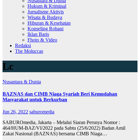
Nusantara & Dunia
Hukum & Kriminal
Jurnalisme Aktivis
Wisata & Budaya
Hiburan & Kesehatan
Konseling Rohani
Iklan Baris
Fhoto & Video
Redaksi
The Moluccas
Lc
Nusantara & Dunia
BAZNAS dan CIMB Niaga Syariah Beri Kemudahan
Masyarakat untuk Berkurban
Jun 26, 2022
saburomedia
SABUROmedia, Jakarta – Melalui Siaran Persnya Nomor :
464/HUM-BAZ/VI/2022 pada Sabtu (25/6/2022) Badan Amil
Zakat Nasional (BAZNAS) bersama CIMB Niaga…