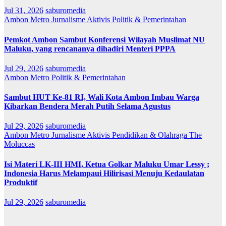
Jul 31, 2026
saburomedia
Ambon Metro
Jurnalisme Aktivis
Politik & Pemerintahan
Pemkot Ambon Sambut Konferensi Wilayah Muslimat NU
Maluku, yang rencananya dihadiri Menteri PPPA
Jul 29, 2026
saburomedia
Ambon Metro
Politik & Pemerintahan
Sambut HUT Ke-81 RI, Wali Kota Ambon Imbau Warga
Kibarkan Bendera Merah Putih Selama Agustus
Jul 29, 2026
saburomedia
Ambon Metro
Jurnalisme Aktivis
Pendidikan & Olahraga
The
Moluccas
Isi Materi LK-III HMI, Ketua Golkar Maluku Umar Lessy ;
Indonesia Harus Melampaui Hilirisasi Menuju Kedaulatan
Produktif
Jul 29, 2026
saburomedia