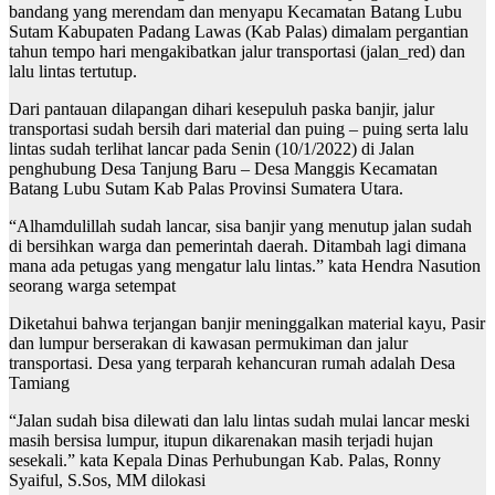
bandang yang merendam dan menyapu Kecamatan Batang Lubu
Sutam Kabupaten Padang Lawas (Kab Palas) dimalam pergantian
tahun tempo hari mengakibatkan jalur transportasi (jalan_red) dan
lalu lintas tertutup.
Dari pantauan dilapangan dihari kesepuluh paska banjir, jalur
transportasi sudah bersih dari material dan puing – puing serta lalu
lintas sudah terlihat lancar pada Senin (10/1/2022) di Jalan
penghubung Desa Tanjung Baru – Desa Manggis Kecamatan
Batang Lubu Sutam Kab Palas Provinsi Sumatera Utara.
“Alhamdulillah sudah lancar, sisa banjir yang menutup jalan sudah
di bersihkan warga dan pemerintah daerah. Ditambah lagi dimana
mana ada petugas yang mengatur lalu lintas.” kata Hendra Nasution
seorang warga setempat
Diketahui bahwa terjangan banjir meninggalkan material kayu, Pasir
dan lumpur berserakan di kawasan permukiman dan jalur
transportasi. Desa yang terparah kehancuran rumah adalah Desa
Tamiang
“Jalan sudah bisa dilewati dan lalu lintas sudah mulai lancar meski
masih bersisa lumpur, itupun dikarenakan masih terjadi hujan
sesekali.” kata Kepala Dinas Perhubungan Kab. Palas, Ronny
Syaiful, S.Sos, MM dilokasi