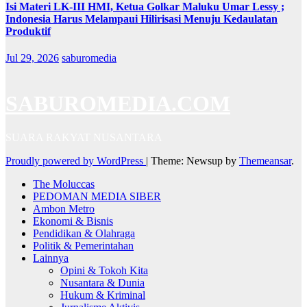
Isi Materi LK-III HMI, Ketua Golkar Maluku Umar Lessy ;
Indonesia Harus Melampaui Hilirisasi Menuju Kedaulatan
Produktif
Jul 29, 2026
saburomedia
SABUROMEDIA.COM
SUARA RAKYAT NUSANTARA
Proudly powered by WordPress
|
Theme: Newsup by
Themeansar
.
The Moluccas
PEDOMAN MEDIA SIBER
Ambon Metro
Ekonomi & Bisnis
Pendidikan & Olahraga
Politik & Pemerintahan
Lainnya
Opini & Tokoh Kita
Nusantara & Dunia
Hukum & Kriminal