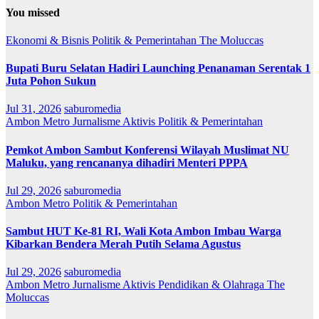
You missed
Ekonomi & Bisnis
Politik & Pemerintahan
The Moluccas
Bupati Buru Selatan Hadiri Launching Penanaman Serentak 1
Juta Pohon Sukun
Jul 31, 2026
saburomedia
Ambon Metro
Jurnalisme Aktivis
Politik & Pemerintahan
Pemkot Ambon Sambut Konferensi Wilayah Muslimat NU
Maluku, yang rencananya dihadiri Menteri PPPA
Jul 29, 2026
saburomedia
Ambon Metro
Politik & Pemerintahan
Sambut HUT Ke-81 RI, Wali Kota Ambon Imbau Warga
Kibarkan Bendera Merah Putih Selama Agustus
Jul 29, 2026
saburomedia
Ambon Metro
Jurnalisme Aktivis
Pendidikan & Olahraga
The
Moluccas