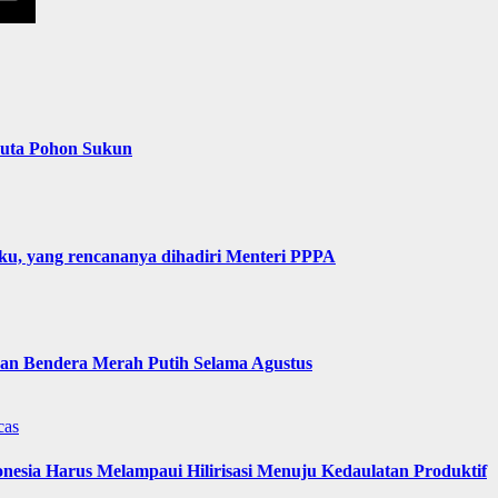
Juta Pohon Sukun
u, yang rencananya dihadiri Menteri PPPA
n Bendera Merah Putih Selama Agustus
cas
nesia Harus Melampaui Hilirisasi Menuju Kedaulatan Produktif