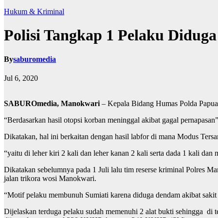
Hukum & Kriminal
Polisi Tangkap 1 Pelaku Didug
By
saburomedia
Jul 6, 2020
SABUROmedia, Manokwari
– Kepala Bidang Humas Polda Papua B
“Berdasarkan hasil otopsi korban meninggal akibat gagal pernapasan
Dikatakan, hal ini berkaitan dengan hasil labfor di mana Modus Te
“yaitu di leher kiri 2 kali dan leher kanan 2 kali serta dada 1 kali d
Dikatakan sebelumnya pada 1 Juli lalu tim reserse kriminal Polres 
jalan trikora wosi Manokwari.
“Motif pelaku membunuh Sumiati karena diduga dendam akibat sakit h
Dijelaskan terduga pelaku sudah memenuhi 2 alat bukti sehingga di