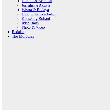
Hukum & Kriminal
Jurnalisme Aktivis
Wisata & Budaya
Hiburan & Kesehatan
Konseling Rohani
Iklan Baris
Fhoto & Video
Redaksi
The Moluccas