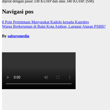
dijerat dengan pasal 338 KUHP dan atau 340 KUHP. (SM)
Navigasi pos
8 Poin Permintaan Masyarakat Kailolo kepada Kapolres
Warga Berkerumun di Balai Kota Ambon, Langgar Aturan PSBB?
By
saburomedia